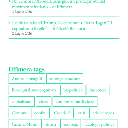
Per Anubi D’Avossa Lussurgiu: un protagonista del
movimento italiano – di Effimera
3 Luglio 2026
Le chiavi false di Trump. Recensione a Dario Togati “Il
capitalismo fragile” – di Nicolò Bellanca
2 Luglio 2026
Effimera tags
Andrea Fumagalli
autorganizzazione
Bio-capitalismo cognitivo
biopolitica
biopotere
capitalismo
classe
composizione di classe
Comune
confini
Covid-19
crisi
crisi europea
Cristina Morini
diritti
ecologia
Ecologia politica