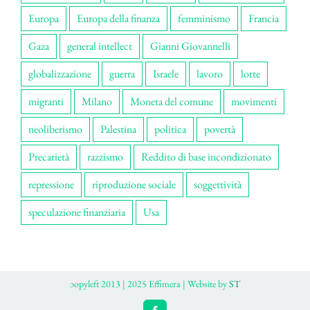
Europa
Europa della finanza
femminismo
Francia
Gaza
general intellect
Gianni Giovannelli
globalizzazione
guerra
Israele
lavoro
lotte
migranti
Milano
Moneta del comune
movimenti
neoliberismo
Palestina
politica
povertà
Precarietà
razzismo
Reddito di base incondizionato
repressione
riproduzione sociale
soggettività
speculazione finanziaria
Usa
ɔopyleft 2013 | 2025 Effimera | Website by
ST