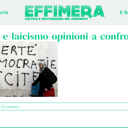
orie
E B
a-e-laicismo-opinioni-a-confr
0 Commenti