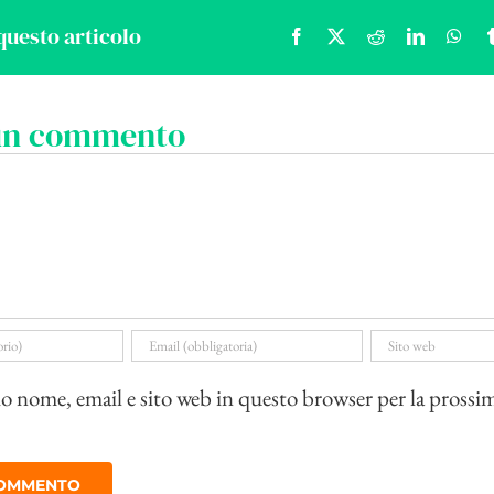
questo articolo
Facebook
X
Reddit
LinkedIn
Wha
 un commento
io nome, email e sito web in questo browser per la prossi