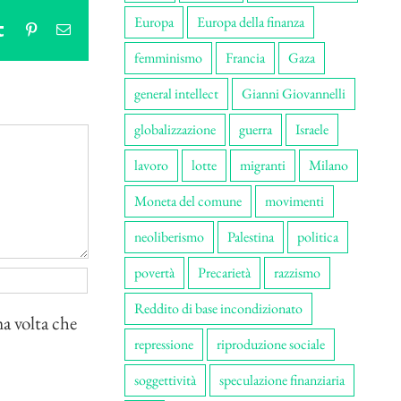
Europa
Europa della finanza
tsApp
Tumblr
Pinterest
Email
femminismo
Francia
Gaza
general intellect
Gianni Giovannelli
globalizzazione
guerra
Israele
lavoro
lotte
migranti
Milano
Moneta del comune
movimenti
neoliberismo
Palestina
politica
povertà
Precarietà
razzismo
Reddito di base incondizionato
ma volta che
repressione
riproduzione sociale
soggettività
speculazione finanziaria