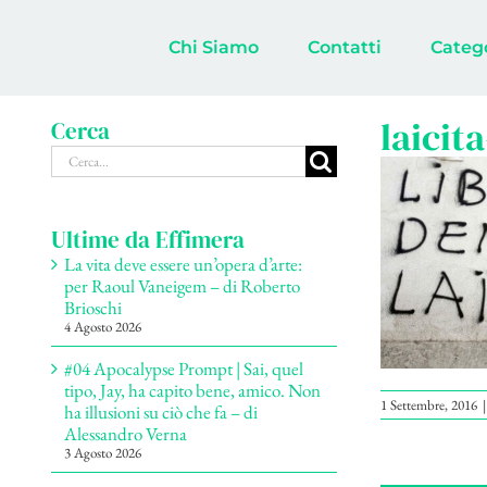
Salta
al
Chi Siamo
Contatti
Categ
contenuto
laicit
Cerca
Cerca
per:
Ultime da Effimera
La vita deve essere un’opera d’arte:
per Raoul Vaneigem – di Roberto
Brioschi
4 Agosto 2026
#04 Apocalypse Prompt | Sai, quel
tipo, Jay, ha capito bene, amico. Non
1 Settembre, 2016
|
ha illusioni su ciò che fa – di
Alessandro Verna
3 Agosto 2026