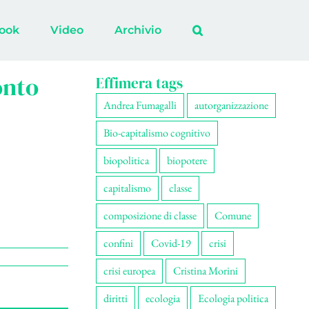
ook
Video
Archivio
onto
Effimera tags
Andrea Fumagalli
autorganizzazione
Bio-capitalismo cognitivo
biopolitica
biopotere
capitalismo
classe
composizione di classe
Comune
confini
Covid-19
crisi
crisi europea
Cristina Morini
diritti
ecologia
Ecologia politica