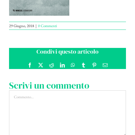
29 Giugno, 2018
|
0 Commenti
Condivi questo articolo
Facebook
X
Reddit
LinkedIn
WhatsApp
Tumblr
Pinterest
Email
Scrivi un commento
Commento