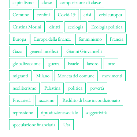
capitalismo
classe
composizione di classe
Comune
confini
Covid-19
crisi
crisi europea
Cristina Morini
diritti
ecologia
Ecologia politica
Europa
Europa della finanza
femminismo
Francia
Gaza
general intellect
Gianni Giovannelli
globalizzazione
guerra
Israele
lavoro
lotte
migranti
Milano
Moneta del comune
movimenti
neoliberismo
Palestina
politica
povertà
Precarietà
razzismo
Reddito di base incondizionato
repressione
riproduzione sociale
soggettività
speculazione finanziaria
Usa