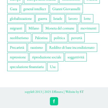
Gaza
general intellect
Gianni Giovannelli
globalizzazione
guerra
Israele
lavoro
lotte
migranti
Milano
Moneta del comune
movimenti
neoliberismo
Palestina
politica
povertà
Precarietà
razzismo
Reddito di base incondizionato
repressione
riproduzione sociale
soggettività
speculazione finanziaria
Usa
ɔopyleft 2013 | 2025 Effimera | Website by
ST
Facebook