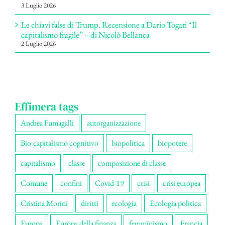
3 Luglio 2026
Le chiavi false di Trump. Recensione a Dario Togati “Il
capitalismo fragile” – di Nicolò Bellanca
2 Luglio 2026
Effimera tags
Andrea Fumagalli
autorganizzazione
Bio-capitalismo cognitivo
biopolitica
biopotere
capitalismo
classe
composizione di classe
Comune
confini
Covid-19
crisi
crisi europea
Cristina Morini
diritti
ecologia
Ecologia politica
Europa
Europa della finanza
femminismo
Francia