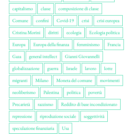
capitalismo
classe
composizione di classe
Comune
confini
Covid-19
crisi
crisi europea
Cristina Morini
diritti
ecologia
Ecologia politica
Europa
Europa della finanza
femminismo
Francia
Gaza
general intellect
Gianni Giovannelli
globalizzazione
guerra
Israele
lavoro
lotte
migranti
Milano
Moneta del comune
movimenti
neoliberismo
Palestina
politica
povertà
Precarietà
razzismo
Reddito di base incondizionato
repressione
riproduzione sociale
soggettività
speculazione finanziaria
Usa