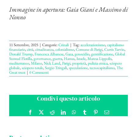
Immagine in apertura: Gaia Giani e Massimo di
Nonno
11 Settembre, 2025
|
Categorie:
Crinali
|
Tag:
accelerazionismo
,
capitalismo
finanziario
,
città
,
cittadinanza
,
colonialismo
,
Comune di Parigi
,
Curtis Yarvin
,
Donald Trump
,
Francesca Albanese
,
Gaza
,
genocidio
,
gentrificazione
,
Global
Sumud Flotilla
,
governance
,
guerra
,
Hamas
,
Israele
,
Maresa Lippolis
,
mediterraneo
,
Milano
,
Nick Land
,
Parigi
,
proprietà
,
pulizia etnica
,
sciopero
globale
,
sciopero totale
,
Sergio Tringali
,
speculazione
,
tecnocapitalismo
,
The
Great trust
|
0 Commenti
Condivi questo articolo
Facebook
X
Reddit
LinkedIn
WhatsApp
Tumblr
Pinterest
Email