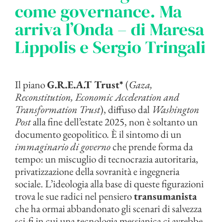
come governance. Ma
arriva l’Onda – di Maresa
Lippolis e Sergio Tringali
Il piano
G.
R.E.A.T Trust*
(
Gaza,
Reconstitution, Economic Acceleration and
Transformation Trust
), diffuso dal
Washington
Post
alla fine dell’estate 2025, non è soltanto un
documento geopolitico. È il sintomo di un
immaginario di governo
che prende forma da
tempo: un miscuglio di tecnocrazia autoritaria,
privatizzazione della sovranità e ingegneria
sociale. L’ideologia alla base di queste figurazioni
trova le sue radici nel pensiero
transumanista
che ha ormai abbandonato gli scenari di salvezza
sci-fi in cui una tecnologia messianica ci avrebbe