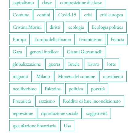
capitalismo
classe
composizione di classe
Comune
confini
Covid-19
crisi
crisi europea
Cristina Morini
diritti
ecologia
Ecologia politica
Europa
Europa della finanza
femminismo
Francia
Gaza
general intellect
Gianni Giovannelli
globalizzazione
guerra
Israele
lavoro
lotte
migranti
Milano
Moneta del comune
movimenti
neoliberismo
Palestina
politica
povertà
Precarietà
razzismo
Reddito di base incondizionato
repressione
riproduzione sociale
soggettività
speculazione finanziaria
Usa