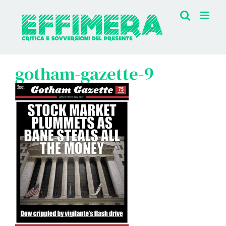
Salta
al
contenuto
gotham-gazette-9