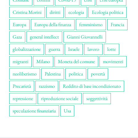
Cristina Morini
diritti
ecologia
Ecologia politica
Europa
Europa della finanza
femminismo
Francia
Gaza
general intellect
Gianni Giovannelli
globalizzazione
guerra
Israele
lavoro
lotte
migranti
Milano
Moneta del comune
movimenti
neoliberismo
Palestina
politica
povertà
Precarietà
razzismo
Reddito di base incondizionato
repressione
riproduzione sociale
soggettività
speculazione finanziaria
Usa