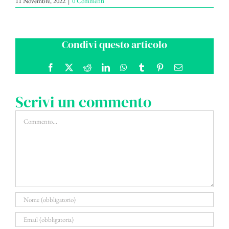
11 Novembre, 2022
|
0 Commenti
Condivi questo articolo
Facebook
X
Reddit
LinkedIn
WhatsApp
Tumblr
Pinterest
Email
Scrivi un commento
Commento