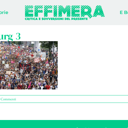
orie
E B
rg 3
 Commenti