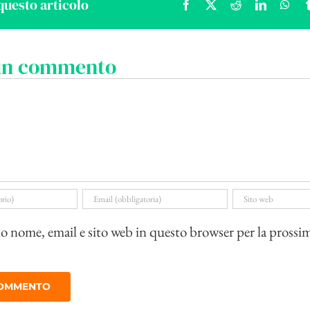
questo articolo
Facebook
X
Reddit
LinkedIn
Wha
 un commento
io nome, email e sito web in questo browser per la prossi