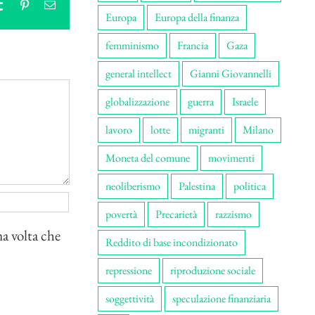
tsApp
Tumblr
Pinterest
Email
Europa
Europa della finanza
femminismo
Francia
Gaza
general intellect
Gianni Giovannelli
globalizzazione
guerra
Israele
lavoro
lotte
migranti
Milano
Moneta del comune
movimenti
neoliberismo
Palestina
politica
povertà
Precarietà
razzismo
ma volta che
Reddito di base incondizionato
repressione
riproduzione sociale
soggettività
speculazione finanziaria