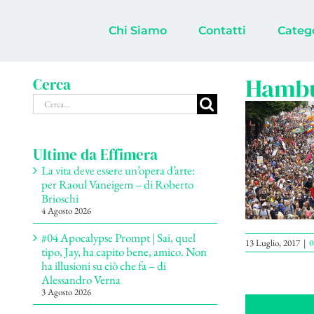
Salta
al
Chi Siamo
Contatti
Categ
contenuto
Hambu
Cerca
Cerca
per:
Ultime da Effimera
La vita deve essere un’opera d’arte:
per Raoul Vaneigem – di Roberto
Brioschi
4 Agosto 2026
#04 Apocalypse Prompt | Sai, quel
13 Luglio, 2017
|
0
tipo, Jay, ha capito bene, amico. Non
ha illusioni su ciò che fa – di
Alessandro Verna
3 Agosto 2026