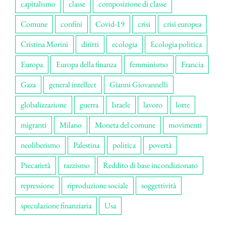
capitalismo
classe
composizione di classe
Comune
confini
Covid-19
crisi
crisi europea
Cristina Morini
diritti
ecologia
Ecologia politica
Europa
Europa della finanza
femminismo
Francia
Gaza
general intellect
Gianni Giovannelli
globalizzazione
guerra
Israele
lavoro
lotte
migranti
Milano
Moneta del comune
movimenti
neoliberismo
Palestina
politica
povertà
Precarietà
razzismo
Reddito di base incondizionato
repressione
riproduzione sociale
soggettività
speculazione finanziaria
Usa