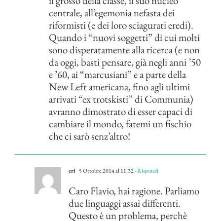
il grosso della classe, il suo nucleo
centrale, all’egemonia nefasta dei
riformisti (e dei loro sciagurati eredi).
Quando i “nuovi soggetti” di cui molti
sono disperatamente alla ricerca (e non
da oggi, basti pensare, già negli anni ’50
e ’60, ai “marcusiani” e a parte della
New Left americana, fino agli ultimi
arrivati “ex trotskisti” di Communia)
avranno dimostrato di esser capaci di
cambiare il mondo, fatemi un fischio
che ci sarò senz’altro!
cri
5 Ottobre 2014 al 11:32
- Rispondi
Caro Flavio, hai ragione. Parliamo
due linguaggi assai differenti.
Questo è un problema, perchè