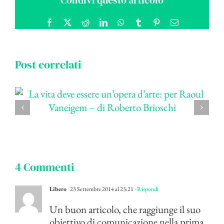
Condivi questo articolo
Facebook
X
Reddit
LinkedIn
WhatsApp
Tumblr
Pinterest
Email
Post correlati
4 Commenti
Libero
23 Settembre 2014 al 23:21
- Rispondi
Un buon articolo, che raggiunge il suo
obiettivo di comunicazione nella prima