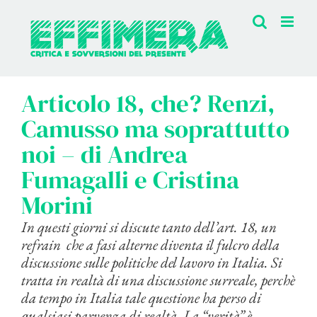
Salta
al
contenuto
Articolo 18, che? Renzi,
Camusso ma soprattutto
noi – di Andrea
Fumagalli e Cristina
Morini
In questi giorni si discute tanto dell’art. 18, un
refrain che a fasi alterne diventa il fulcro della
discussione sulle politiche del lavoro in Italia. Si
tratta in realtà di una discussione surreale, perchè
da tempo in Italia tale questione ha perso di
qualsiasi parvenza di realtà. La “verità” è