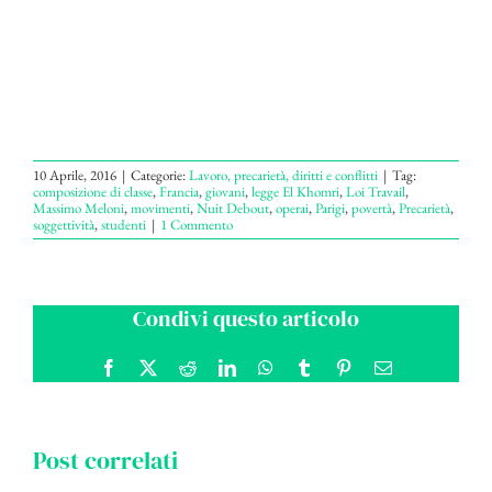
10 Aprile, 2016
|
Categorie:
Lavoro, precarietà, diritti e conflitti
|
Tag:
composizione di classe
,
Francia
,
giovani
,
legge El Khomri
,
Loi Travail
,
Massimo Meloni
,
movimenti
,
Nuit Debout
,
operai
,
Parigi
,
povertà
,
Precarietà
,
soggettività
,
studenti
|
1 Commento
Condivi questo articolo
Facebook
X
Reddit
LinkedIn
WhatsApp
Tumblr
Pinterest
Email
Post correlati