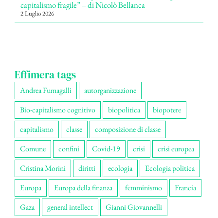
capitalismo fragile” – di Nicolò Bellanca
2 Luglio 2026
Effimera tags
Andrea Fumagalli
autorganizzazione
Bio-capitalismo cognitivo
biopolitica
biopotere
capitalismo
classe
composizione di classe
Comune
confini
Covid-19
crisi
crisi europea
Cristina Morini
diritti
ecologia
Ecologia politica
Europa
Europa della finanza
femminismo
Francia
Gaza
general intellect
Gianni Giovannelli