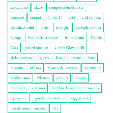
capitalismo
classe
composizione di classe
Comune
confini
Covid-19
crisi
crisi europea
Cristina Morini
diritti
ecologia
Ecologia politica
Europa
Europa della finanza
femminismo
Francia
Gaza
general intellect
Gianni Giovannelli
globalizzazione
guerra
Israele
lavoro
lotte
migranti
Milano
Moneta del comune
movimenti
neoliberismo
Palestina
politica
povertà
Precarietà
razzismo
Reddito di base incondizionato
repressione
riproduzione sociale
soggettività
speculazione finanziaria
Usa