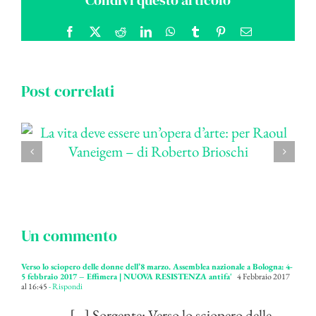
Condivi questo articolo
Facebook
X
Reddit
LinkedIn
WhatsApp
Tumblr
Pinterest
Email
Post correlati
Un commento
Verso lo sciopero delle donne dell’8 marzo. Assemblea nazionale a Bologna: 4-
5 febbraio 2017 – Effimera | NUOVA RESISTENZA antifa'
4 Febbraio 2017
al 16:45
- Rispondi
[…] Sorgente: Verso lo sciopero delle