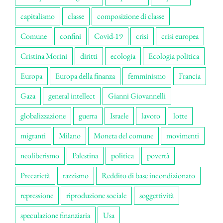
capitalismo
classe
composizione di classe
Comune
confini
Covid-19
crisi
crisi europea
Cristina Morini
diritti
ecologia
Ecologia politica
Europa
Europa della finanza
femminismo
Francia
Gaza
general intellect
Gianni Giovannelli
globalizzazione
guerra
Israele
lavoro
lotte
migranti
Milano
Moneta del comune
movimenti
neoliberismo
Palestina
politica
povertà
Precarietà
razzismo
Reddito di base incondizionato
repressione
riproduzione sociale
soggettività
speculazione finanziaria
Usa