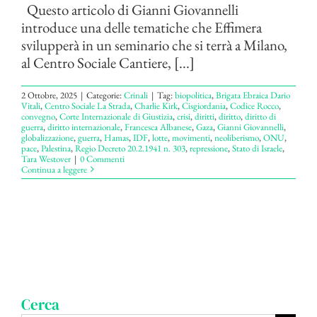
Questo articolo di Gianni Giovannelli
introduce una delle tematiche che Effimera
svilupperà in un seminario che si terrà a Milano,
al Centro Sociale Cantiere, [...]
2 Ottobre, 2025
|
Categorie:
Crinali
|
Tag:
biopolitica
,
Brigata Ebraica Dario
Vitali
,
Centro Sociale La Strada
,
Charlie Kirk
,
Cisgiordania
,
Codice Rocco
,
convegno
,
Corte Internazionale di Giustizia
,
crisi
,
diritti
,
diritto
,
diritto di
guerra
,
diritto internazionale
,
Francesca Albanese
,
Gaza
,
Gianni Giovannelli
,
globalizzazione
,
guerra
,
Hamas
,
IDF
,
lotte
,
movimenti
,
neoliberismo
,
ONU
,
pace
,
Palestina
,
Regio Decreto 20.2.1941 n. 303
,
repressione
,
Stato di Israele
,
Tara Westover
|
0 Commenti
Continua a leggere
Cerca