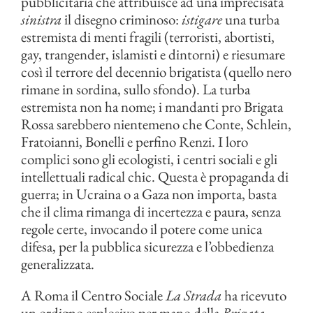
pubblicitaria che attribuisce ad una imprecisata
sinistra
il disegno criminoso:
istigare
una turba
estremista di menti fragili (terroristi, abortisti,
gay, trangender, islamisti e dintorni) e riesumare
così il terrore del decennio brigatista (quello nero
rimane in sordina, sullo sfondo). La turba
estremista non ha nome; i mandanti pro Brigata
Rossa sarebbero nientemeno che Conte, Schlein,
Fratoianni, Bonelli e perfino Renzi. I loro
complici sono gli ecologisti, i centri sociali e gli
intellettuali radical chic. Questa è propaganda di
guerra; in Ucraina o a Gaza non importa, basta
che il clima rimanga di incertezza e paura, senza
regole certe, invocando il potere come unica
difesa, per la pubblica sicurezza e l’obbedienza
generalizzata.
A Roma il Centro Sociale
La Strada
ha ricevuto
un ordigno esplosivo per mano della
Brigata