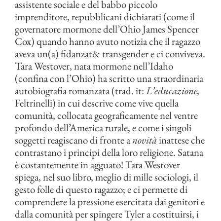
assistente sociale e del babbo piccolo
imprenditore, repubblicani dichiarati (come il
governatore mormone dell’Ohio James Spencer
Cox) quando hanno avuto notizia che il ragazzo
aveva un(a) fidanzat& transgender e ci conviveva.
Tara Westover, nata mormone nell’Idaho
(confina con l’Ohio) ha scritto una straordinaria
autobiografia romanzata (trad. it:
L’educazione,
Feltrinelli) in cui descrive come vive quella
comunità, collocata geograficamente nel ventre
profondo dell’America rurale, e come i singoli
soggetti reagiscano di fronte a
novità
inattese che
contrastano i principi della loro religione. Satana
è costantemente in agguato! Tara Westover
spiega, nel suo libro, meglio di mille sociologi, il
gesto folle di questo ragazzo; e ci permette di
comprendere la pressione esercitata dai genitori e
dalla comunità per spingere Tyler a costituirsi, i