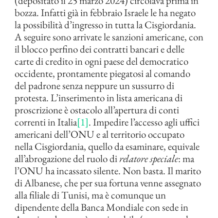
(depositato il 25 marzo 2024) circolava prima in
bozza. Infatti già in febbraio Israele le ha negato
la possibilità d’ingresso in tutta la Cisgiordania.
A seguire sono arrivate le sanzioni americane, con
il blocco perfino dei contratti bancari e delle
carte di credito in ogni paese del democratico
occidente, prontamente piegatosi al comando
del padrone senza neppure un sussurro di
protesta. L’inserimento in lista americana di
proscrizione è ostacolo all’apertura di conti
correnti in Italia
[1]
. Impedire l’accesso agli uffici
americani dell’ONU e al territorio occupato
nella Cisgiordania, quello da esaminare, equivale
all’abrogazione del ruolo di
relatore speciale
: ma
l’ONU ha incassato silente. Non basta. Il marito
di Albanese, che per sua fortuna venne assegnato
alla filiale di Tunisi, ma è comunque un
dipendente della Banca Mondiale con sede in