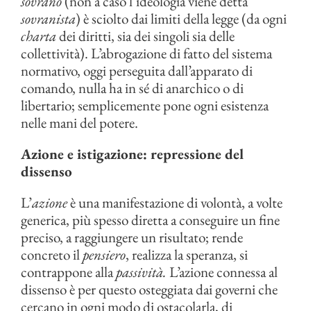
sovrano
(non a caso l’ideologia viene detta
sovranista
) è sciolto dai limiti della legge (da ogni
charta
dei diritti, sia dei singoli sia delle
collettività). L’abrogazione di fatto del sistema
normativo, oggi perseguita dall’apparato di
comando, nulla ha in sé di anarchico o di
libertario; semplicemente pone ogni esistenza
nelle mani del potere.
Azione e istigazione: repressione del
dissenso
L’
azione
è una manifestazione di volontà, a volte
generica, più spesso diretta a conseguire un fine
preciso, a raggiungere un risultato; rende
concreto il
pensiero
, realizza la speranza, si
contrappone alla
passività.
L’azione connessa al
dissenso è per questo osteggiata dai governi che
cercano in ogni modo di ostacolarla, di