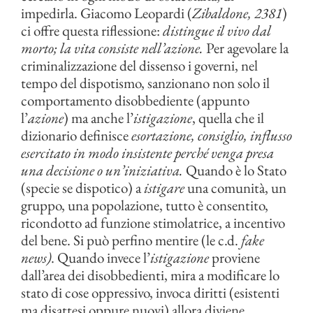
impedirla. Giacomo Leopardi (
Zibaldone, 2381
)
ci offre questa riflessione:
distingue il vivo dal
morto; la vita consiste nell’azione.
Per agevolare la
criminalizzazione del dissenso i governi, nel
tempo del dispotismo, sanzionano non solo il
comportamento disobbediente (appunto
l’
azione
) ma anche l’
istigazione
, quella che il
dizionario definisce
esortazione, consiglio, influsso
esercitato in modo insistente perché venga presa
una decisione o un’iniziativa.
Quando è lo Stato
(specie se dispotico) a
istigare
una comunità, un
gruppo, una popolazione, tutto è consentito,
ricondotto ad funzione stimolatrice, a incentivo
del bene. Si può perfino mentire (le c.d.
fake
news)
. Quando invece l’
istigazione
proviene
dall’area dei disobbedienti, mira a modificare lo
stato di cose oppressivo, invoca diritti (esistenti
ma disattesi oppure nuovi) allora diviene