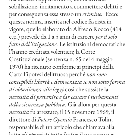
sobillazione, incitamento a commettere delitti e
per conseguenza essa stesso un
crimine.
Ecco:
questa norma, inserita nel codice fascista in
vigore, quello elaborato da Alfredo Rocco (414
c.p.) prevede da 1 a 5 anni di carcere
per il solo
fatto dell’istigazione.
Le istituzioni democratiche
l’hanno ereditata volentieri; la Corte
Costituzionale (sentenza n. 65 del 4 maggio
1970) ha ritenuto conforme ai principi della
Carta l’ipotesi delittuosa perché
non sono
concepibili libertà e democrazia se non sotto forma
di obbedienza alle leggi
così che sussiste la
necessità di prevenire e far cessare i turbamenti
della sicurezza pubblica.
Già allora per questa
necessità
fu arrestato, il 15 novembre 1969, il
direttore di
Potere Operaio
Francesco Tolin,
responsabile di un articolo che chiamava alla
lotta
gli operai di tutta Italia
; il processo per