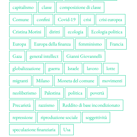
capitalismo
classe
composizione di classe
Comune
confini
Covid-19
crisi
crisi europea
Cristina Morini
diritti
ecologia
Ecologia politica
Europa
Europa della finanza
femminismo
Francia
Gaza
general intellect
Gianni Giovannelli
globalizzazione
guerra
Israele
lavoro
lotte
migranti
Milano
Moneta del comune
movimenti
neoliberismo
Palestina
politica
povertà
Precarietà
razzismo
Reddito di base incondizionato
repressione
riproduzione sociale
soggettività
speculazione finanziaria
Usa