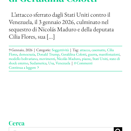
L’attacco sferrato dagli Stati Uniti contro il
Venezuela, il 3 gennaio 2026, culminato nel
sequestro di Nicolás Maduro e della deputata
Cilia Flores, sua [...]
9 Gennaio, 2026
|
Categorie:
Soggettività
|
Tag:
attacco
,
casematte
,
Cilia
Flores
,
democrazia
,
Donald Trump
,
Geraldina Colotti
,
guerra
,
manifestazioni
,
modello bolivariano
,
movimenti
,
Nicolás Maduro
,
piazze
,
Stati Uniti
,
stato di
shock esterno
,
Sudamerica
,
Usa
,
Venezuela
|
0 Commenti
Continua a leggere
Cerca
Cerca