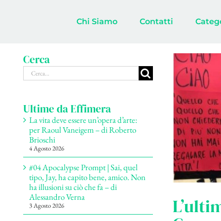
Salta
al
Chi Siamo
Contatti
Categ
contenuto
Cerca
Cerca
per:
Ultime da Effimera
La vita deve essere un’opera d’arte:
per Raoul Vaneigem – di Roberto
Brioschi
4 Agosto 2026
#04 Apocalypse Prompt | Sai, quel
tipo, Jay, ha capito bene, amico. Non
ha illusioni su ciò che fa – di
Alessandro Verna
L’ulti
3 Agosto 2026