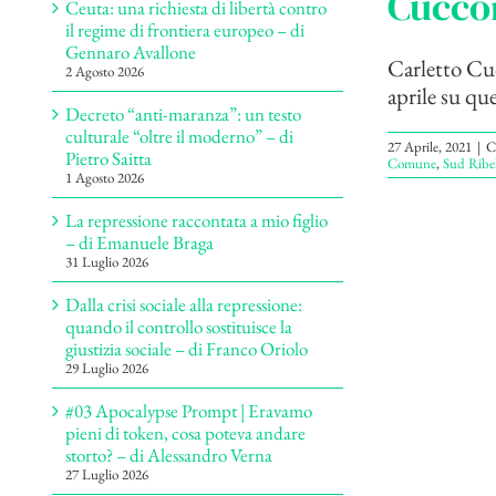
Cucco
Ceuta: una richiesta di libertà contro
il regime di frontiera europeo – di
Gennaro Avallone
Carletto Cuc
2 Agosto 2026
aprile su que
Decreto “anti-maranza”: un testo
culturale “oltre il moderno” – di
27 Aprile, 2021
|
C
Pietro Saitta
Comune
,
Sud Ribel
1 Agosto 2026
La repressione raccontata a mio figlio
– di Emanuele Braga
31 Luglio 2026
Dalla crisi sociale alla repressione:
quando il controllo sostituisce la
giustizia sociale – di Franco Oriolo
29 Luglio 2026
#03 Apocalypse Prompt | Eravamo
pieni di token, cosa poteva andare
storto? – di Alessandro Verna
27 Luglio 2026