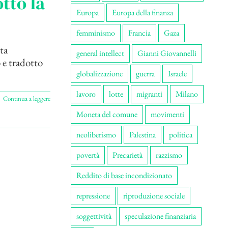
tto la
Europa
Europa della finanza
femminismo
Francia
Gaza
ta
general intellect
Gianni Giovannelli
 e tradotto
globalizzazione
guerra
Israele
lavoro
lotte
migranti
Milano
Continua a leggere
Moneta del comune
movimenti
neoliberismo
Palestina
politica
povertà
Precarietà
razzismo
Reddito di base incondizionato
repressione
riproduzione sociale
soggettività
speculazione finanziaria