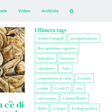
ook
Video
Archivio
Effimera tags
Andrea Fumagalli
autorganizzazione
Bio-capitalismo cognitivo
biopolitica
biopotere
capitalismo
classe
composizione di classe
Comune
confini
Covid-19
crisi
crisi europea
Cristina Morini
 c’è di
diritti
ecologia
Ecologia politica