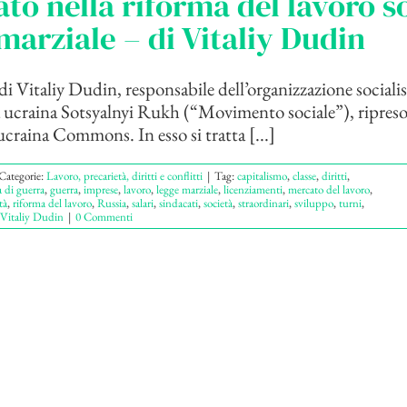
ato nella riforma del lavoro so
marziale – di Vitaliy Dudin
di Vitaliy Dudin, responsabile dell’organizzazione socialis
ucraina Sotsyalnyi Rukh (“Movimento sociale”), ripreso
 ucraina Commons. In esso si tratta [...]
Categorie:
Lavoro, precarietà, diritti e conflitti
|
Tag:
capitalismo
,
classe
,
diritti
,
 di guerra
,
guerra
,
imprese
,
lavoro
,
legge marziale
,
licenziamenti
,
mercato del lavoro
,
tà
,
riforma del lavoro
,
Russia
,
salari
,
sindacati
,
società
,
straordinari
,
sviluppo
,
turni
,
Vitaliy Dudin
|
0 Commenti