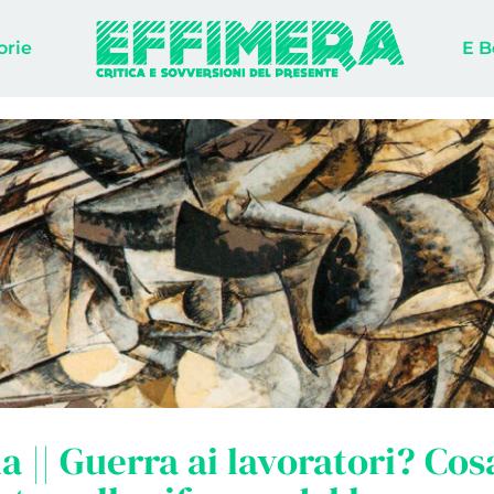
orie
E B
a || Guerra ai lavoratori? Cosa