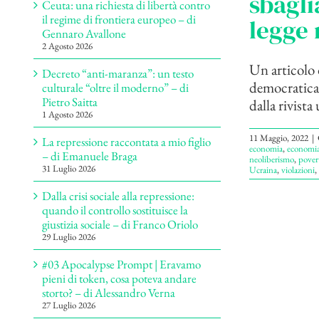
sbagli
Ceuta: una richiesta di libertà contro
il regime di frontiera europeo – di
legge 
Gennaro Avallone
2 Agosto 2026
Un articolo 
Decreto “anti-maranza”: un testo
democratica 
culturale “oltre il moderno” – di
Pietro Saitta
dalla rivista
1 Agosto 2026
11 Maggio, 2022
|
La repressione raccontata a mio figlio
economia
,
economia
– di Emanuele Braga
neoliberismo
,
pover
31 Luglio 2026
Ucraina
,
violazioni
,
Dalla crisi sociale alla repressione:
quando il controllo sostituisce la
giustizia sociale – di Franco Oriolo
29 Luglio 2026
#03 Apocalypse Prompt | Eravamo
pieni di token, cosa poteva andare
storto? – di Alessandro Verna
27 Luglio 2026