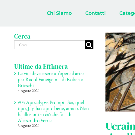
Salta
al
Chi Siamo
Contatti
Categ
contenuto
Cerca
Cerca
per:
Ultime da Effimera
La vita deve essere un’opera d’arte:
per Raoul Vaneigem – di Roberto
Brioschi
4 Agosto 2026
#04 Apocalypse Prompt | Sai, quel
tipo, Jay, ha capito bene, amico. Non
ha illusioni su ciò che fa – di
Alessandro Verna
Ucrain
3 Agosto 2026