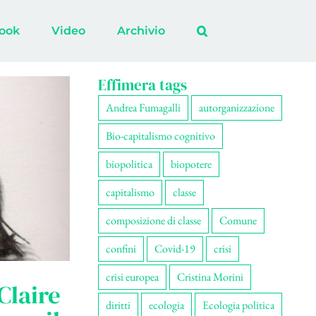
ook
Video
Archivio
Effimera tags
Andrea Fumagalli
autorganizzazione
Bio-capitalismo cognitivo
biopolitica
biopotere
capitalismo
classe
composizione di classe
Comune
confini
Covid-19
crisi
crisi europea
Cristina Morini
Claire
diritti
ecologia
Ecologia politica