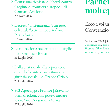
Parnet
Ceuta: una richiesta di libertà contro
il regime di frontiera europeo – di
moltep
Gennaro Avallone
2 Agosto 2026
Ecco a voi un
Decreto “anti-maranza”: un testo
Conversazion
culturale “oltre il moderno” – di
Pietro Saitta
1 Agosto 2026
5 Giugno, 2023
|
C
conversazioni
,
critic
La repressione raccontata a mio figlio
filosofia
,
Gilles Del
movimenti
,
ombre c
– di Emanuele Braga
31 Luglio 2026
Dalla crisi sociale alla repressione:
quando il controllo sostituisce la
giustizia sociale – di Franco Oriolo
29 Luglio 2026
#03 Apocalypse Prompt | Eravamo
pieni di token, cosa poteva andare
storto? – di Alessandro Verna
27 Luglio 2026