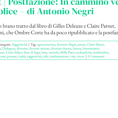
 | Postfazione: In cammino ve
lice – di Antonio Negri
 brano tratto dal libro di Gilles Deleuze e Claire Parnet,
i, che Ombre Corte ha da poco ripubblicato e la postfazi
ategorie:
Soggettività
|
Tag:
agencementes
,
Antonio Negri
,
azione
,
Claire Parnet
,
a
,
Dialogues
,
divenire
,
divenire minore
,
divenire-donna
,
donna
,
femminismo
,
euze
,
L’anti-Edipo
,
linee di fuga
,
lotta
,
metodo
,
Mille Piani
,
molteplicità
,
moltitudine
,
orte
,
pensare
,
realtà
,
soggettività
,
stile
,
trasformazione
,
vita
,
vivere
|
0 Commenti