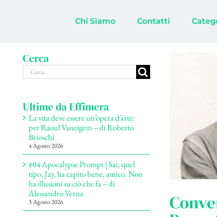
Salta
al
Chi Siamo
Contatti
Categ
contenuto
Cerca
Cerca
per:
Ultime da Effimera
La vita deve essere un’opera d’arte:
per Raoul Vaneigem – di Roberto
Brioschi
4 Agosto 2026
#04 Apocalypse Prompt | Sai, quel
tipo, Jay, ha capito bene, amico. Non
ha illusioni su ciò che fa – di
Alessandro Verna
Conver
3 Agosto 2026