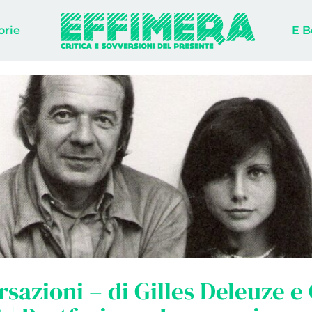
orie
E B
sazioni – di Gilles Deleuze e 