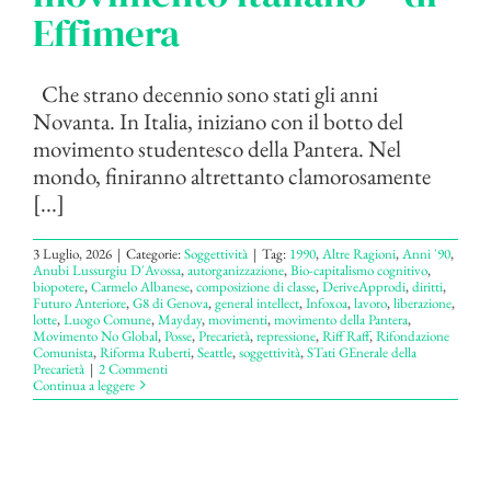
Effimera
Che strano decennio sono stati gli anni
Novanta. In Italia, iniziano con il botto del
movimento studentesco della Pantera. Nel
mondo, finiranno altrettanto clamorosamente
[...]
3 Luglio, 2026
|
Categorie:
Soggettività
|
Tag:
1990
,
Altre Ragioni
,
Anni '90
,
Anubi Lussurgiu D'Avossa
,
autorganizzazione
,
Bio-capitalismo cognitivo
,
biopotere
,
Carmelo Albanese
,
composizione di classe
,
DeriveApprodi
,
diritti
,
Futuro Anteriore
,
G8 di Genova
,
general intellect
,
Infoxoa
,
lavoro
,
liberazione
,
lotte
,
Luogo Comune
,
Mayday
,
movimenti
,
movimento della Pantera
,
Movimento No Global
,
Posse
,
Precarietà
,
repressione
,
Riff Raff
,
Rifondazione
Comunista
,
Riforma Ruberti
,
Seattle
,
soggettività
,
STati GEnerale della
Precarietà
|
2 Commenti
Continua a leggere