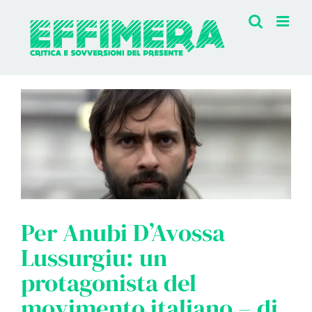
Salta
al
contenuto
Per Anubi D’Avossa
Lussurgiu: un
protagonista del
movimento italiano – di