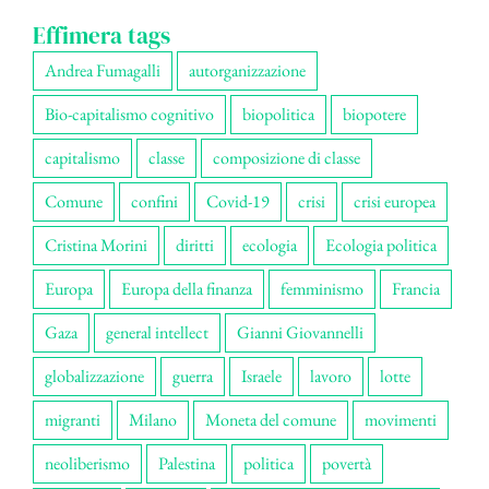
Effimera tags
Andrea Fumagalli
autorganizzazione
Bio-capitalismo cognitivo
biopolitica
biopotere
capitalismo
classe
composizione di classe
Comune
confini
Covid-19
crisi
crisi europea
Cristina Morini
diritti
ecologia
Ecologia politica
Europa
Europa della finanza
femminismo
Francia
Gaza
general intellect
Gianni Giovannelli
globalizzazione
guerra
Israele
lavoro
lotte
migranti
Milano
Moneta del comune
movimenti
neoliberismo
Palestina
politica
povertà