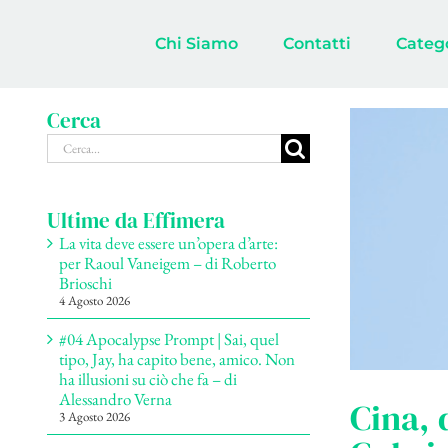
Salta
al
Chi Siamo
Contatti
Categ
contenuto
Cerca
Cerca
per:
Ultime da Effimera
La vita deve essere un’opera d’arte:
per Raoul Vaneigem – di Roberto
Brioschi
4 Agosto 2026
#04 Apocalypse Prompt | Sai, quel
tipo, Jay, ha capito bene, amico. Non
ha illusioni su ciò che fa – di
Alessandro Verna
Cina, 
3 Agosto 2026