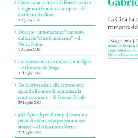
Gabrie
Ceuta: una richiesta di libertà contro
il regime di frontiera europeo – di
Gennaro Avallone
La Cina ha d
2 Agosto 2026
trimestre del
Decreto “anti-maranza”: un testo
culturale “oltre il moderno” – di
2 Maggio, 2024
|
C
Pietro Saitta
domanda interna
,
G
1 Agosto 2026
imprenditoriale
,
Pa
Nations Developme
La repressione raccontata a mio figlio
– di Emanuele Braga
31 Luglio 2026
Dalla crisi sociale alla repressione:
quando il controllo sostituisce la
giustizia sociale – di Franco Oriolo
29 Luglio 2026
#03 Apocalypse Prompt | Eravamo
pieni di token, cosa poteva andare
storto? – di Alessandro Verna
27 Luglio 2026