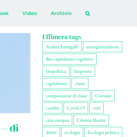
ook
Video
Archivio
Effimera tags
Andrea Fumagalli
autorganizzazione
Bio-capitalismo cognitivo
biopolitica
biopotere
capitalismo
classe
composizione di classe
Comune
confini
Covid-19
crisi
crisi europea
Cristina Morini
 – di
diritti
ecologia
Ecologia politica