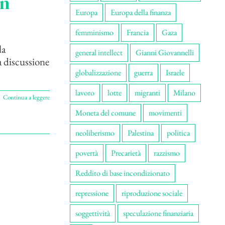
an
Europa
Europa della finanza
femminismo
Francia
Gaza
la
general intellect
Gianni Giovannelli
a discussione
globalizzazione
guerra
Israele
lavoro
lotte
migranti
Milano
Continua a leggere
Moneta del comune
movimenti
neoliberismo
Palestina
politica
povertà
Precarietà
razzismo
Reddito di base incondizionato
repressione
riproduzione sociale
soggettività
speculazione finanziaria