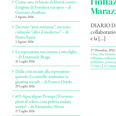
l’infl
Ceuta: una richiesta di libertà contro
il regime di frontiera europeo – di
Maraz
Gennaro Avallone
2 Agosto 2026
DIARIO DELL
Decreto “anti-maranza”: un testo
collaborazion
culturale “oltre il moderno” – di
Pietro Saitta
e la [...]
1 Agosto 2026
27 Dicembre, 2022
La repressione raccontata a mio figlio
Cina
,
crisi
,
Default
– di Emanuele Braga
inflazione
,
inflazion
31 Luglio 2026
pubbliche
,
prezzi
,
q
Ucraina
|
0 Comme
Dalla crisi sociale alla repressione:
quando il controllo sostituisce la
giustizia sociale – di Franco Oriolo
29 Luglio 2026
#03 Apocalypse Prompt | Eravamo
pieni di token, cosa poteva andare
storto? – di Alessandro Verna
27 Luglio 2026