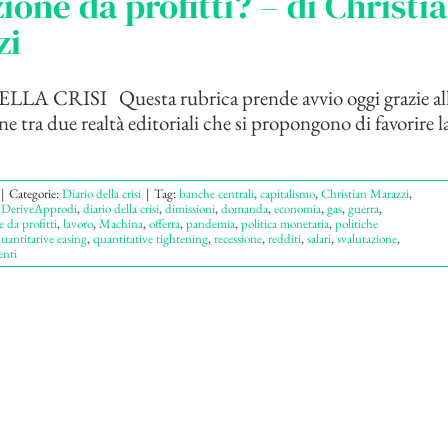
azione da profitti? – di Christi
zi
A CRISI Questa rubrica prende avvio oggi grazie al
e tra due realtà editoriali che si propongono di favorire l
|
Categorie:
Diario della crisi
|
Tag:
banche centrali
,
capitalismo
,
Christian Marazzi
,
,
DeriveApprodi
,
diario della crisi
,
dimissioni
,
domanda
,
economia
,
gas
,
guerra
,
e da profitti
,
lavoro
,
Machina
,
offerta
,
pandemia
,
politica monetaria
,
politiche
uantitative easing
,
quantitative tightening
,
recessione
,
redditi
,
salari
,
svalutazione
,
nti