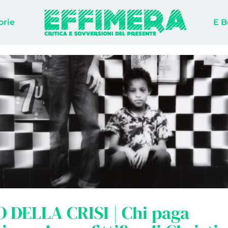
orie
E B
 DELLA CRISI | Chi paga