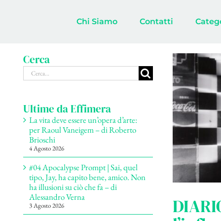
Salta
al
Chi Siamo
Contatti
Categ
contenuto
Cerca
Cerca
per:
Ultime da Effimera
La vita deve essere un’opera d’arte:
per Raoul Vaneigem – di Roberto
Brioschi
4 Agosto 2026
#04 Apocalypse Prompt | Sai, quel
tipo, Jay, ha capito bene, amico. Non
ha illusioni su ciò che fa – di
Alessandro Verna
DIARIO
3 Agosto 2026