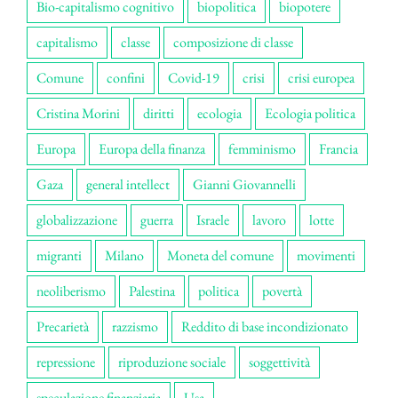
Bio-capitalismo cognitivo
biopolitica
biopotere
capitalismo
classe
composizione di classe
Comune
confini
Covid-19
crisi
crisi europea
Cristina Morini
diritti
ecologia
Ecologia politica
Europa
Europa della finanza
femminismo
Francia
Gaza
general intellect
Gianni Giovannelli
globalizzazione
guerra
Israele
lavoro
lotte
migranti
Milano
Moneta del comune
movimenti
neoliberismo
Palestina
politica
povertà
Precarietà
razzismo
Reddito di base incondizionato
repressione
riproduzione sociale
soggettività
speculazione finanziaria
Usa