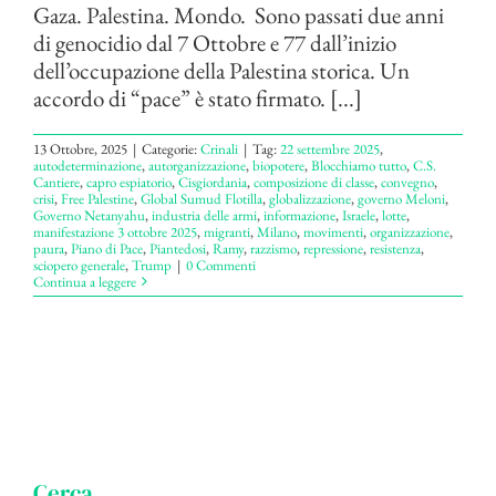
Gaza. Palestina. Mondo. Sono passati due anni
di genocidio dal 7 Ottobre e 77 dall’inizio
dell’occupazione della Palestina storica. Un
accordo di “pace” è stato firmato. [...]
13 Ottobre, 2025
|
Categorie:
Crinali
|
Tag:
22 settembre 2025
,
autodeterminazione
,
autorganizzazione
,
biopotere
,
Blocchiamo tutto
,
C.S.
Cantiere
,
capro espiatorio
,
Cisgiordania
,
composizione di classe
,
convegno
,
crisi
,
Free Palestine
,
Global Sumud Flotilla
,
globalizzazione
,
governo Meloni
,
Governo Netanyahu
,
industria delle armi
,
informazione
,
Israele
,
lotte
,
manifestazione 3 ottobre 2025
,
migranti
,
Milano
,
movimenti
,
organizzazione
,
paura
,
Piano di Pace
,
Piantedosi
,
Ramy
,
razzismo
,
repressione
,
resistenza
,
sciopero generale
,
Trump
|
0 Commenti
Continua a leggere
Cerca