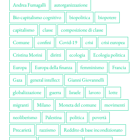
Andrea Fumagalli
autorganizzazione
Bio-capitalismo cognitivo
biopolitica
biopotere
capitalismo
classe
composizione di classe
Comune
confini
Covid-19
crisi
crisi europea
Cristina Morini
diritti
ecologia
Ecologia politica
Europa
Europa della finanza
femminismo
Francia
Gaza
general intellect
Gianni Giovannelli
globalizzazione
guerra
Israele
lavoro
lotte
migranti
Milano
Moneta del comune
movimenti
neoliberismo
Palestina
politica
povertà
Precarietà
razzismo
Reddito di base incondizionato