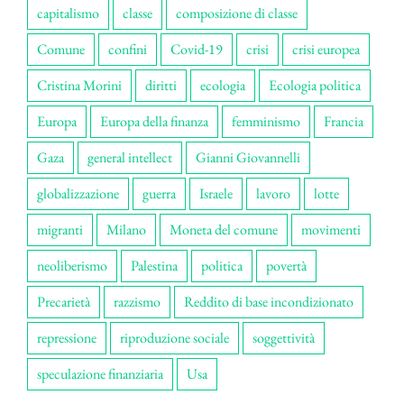
capitalismo
classe
composizione di classe
Comune
confini
Covid-19
crisi
crisi europea
Cristina Morini
diritti
ecologia
Ecologia politica
Europa
Europa della finanza
femminismo
Francia
Gaza
general intellect
Gianni Giovannelli
globalizzazione
guerra
Israele
lavoro
lotte
migranti
Milano
Moneta del comune
movimenti
neoliberismo
Palestina
politica
povertà
Precarietà
razzismo
Reddito di base incondizionato
repressione
riproduzione sociale
soggettività
speculazione finanziaria
Usa