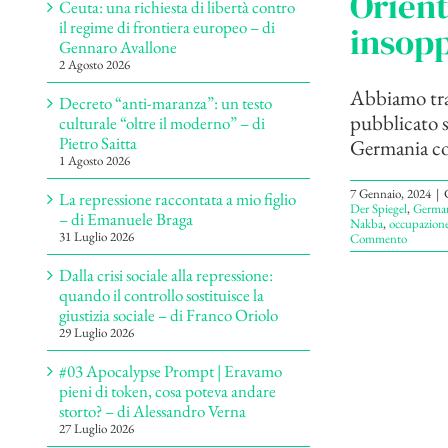
Orient
Ceuta: una richiesta di libertà contro
il regime di frontiera europeo – di
insopp
Gennaro Avallone
2 Agosto 2026
Abbiamo trad
Decreto “anti-maranza”: un testo
pubblicato su
culturale “oltre il moderno” – di
Pietro Saitta
Germania con
1 Agosto 2026
7 Gennaio, 2024
|
La repressione raccontata a mio figlio
Der Spiegel
,
Germa
– di Emanuele Braga
Nakba
,
occupazione 
31 Luglio 2026
Commento
Dalla crisi sociale alla repressione:
quando il controllo sostituisce la
giustizia sociale – di Franco Oriolo
29 Luglio 2026
#03 Apocalypse Prompt | Eravamo
pieni di token, cosa poteva andare
storto? – di Alessandro Verna
27 Luglio 2026