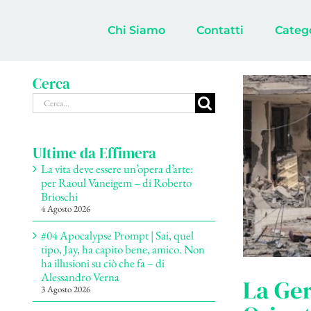
Salta
al
Chi Siamo
Contatti
Categ
contenuto
Cerca
Cerca
per:
Ultime da Effimera
La vita deve essere un’opera d’arte:
per Raoul Vaneigem – di Roberto
Brioschi
4 Agosto 2026
#04 Apocalypse Prompt | Sai, quel
tipo, Jay, ha capito bene, amico. Non
ha illusioni su ciò che fa – di
Alessandro Verna
La Ger
3 Agosto 2026