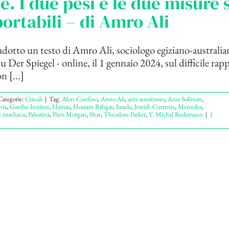
e. I due pesi e le due misure
ortabili – di Amro Ali
otto un testo di Amro Ali, sociologo egiziano-australia
 Der Spiegel - online, il 1 gennaio 2024, sul difficile rap
 [...]
Categorie:
Crinali
|
Tag:
Alon Confino
,
Amro Ali
,
anti-semitismo
,
Azza Soliman
,
nia
,
Goethe-Institut
,
Hamas
,
Hossam Bahgat
,
Israele
,
Jewish Currents
,
Mercedes
,
israeliana
,
Palestina
,
Piers Morgan
,
Shar
,
Theodore Parker
,
Y. Michal Bodemann
|
1