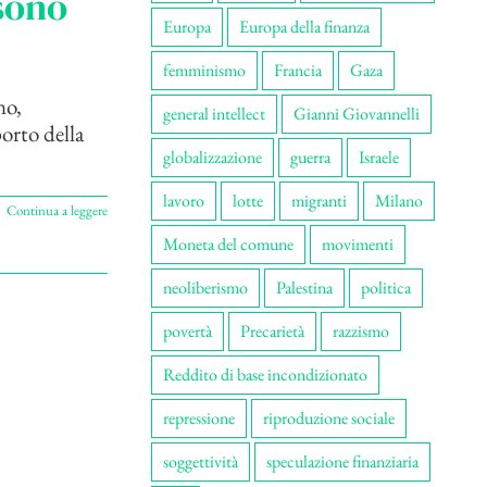
 sono
Europa
Europa della finanza
femminismo
Francia
Gaza
no,
general intellect
Gianni Giovannelli
porto della
globalizzazione
guerra
Israele
lavoro
lotte
migranti
Milano
Continua a leggere
Moneta del comune
movimenti
neoliberismo
Palestina
politica
povertà
Precarietà
razzismo
Reddito di base incondizionato
repressione
riproduzione sociale
soggettività
speculazione finanziaria