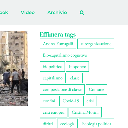
ook
Video
Archivio
Effimera tags
Andrea Fumagalli
autorganizzazione
Bio-capitalismo cognitivo
biopolitica
biopotere
capitalismo
classe
composizione di classe
Comune
confini
Covid-19
crisi
crisi europea
Cristina Morini
diritti
ecologia
Ecologia politica