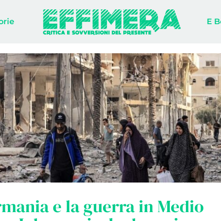
orie
E B
mania e la guerra in Medio