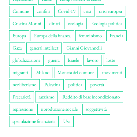
Comune
confini
Covid-19
crisi
crisi europea
Cristina Morini
diritti
ecologia
Ecologia politica
Europa
Europa della finanza
femminismo
Francia
Gaza
general intellect
Gianni Giovannelli
globalizzazione
guerra
Israele
lavoro
lotte
migranti
Milano
Moneta del comune
movimenti
neoliberismo
Palestina
politica
povertà
Precarietà
razzismo
Reddito di base incondizionato
repressione
riproduzione sociale
soggettività
speculazione finanziaria
Usa