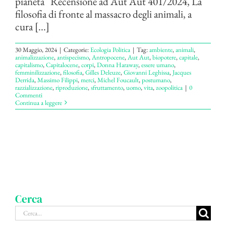
pianeta Recensione ad Aut Aut 401/2024, La
filosofia di fronte al massacro degli animali, a
cura [...]
30 Maggio, 2024
|
Categorie:
Ecologia Politica
|
Tag:
ambiente
,
animali
,
animalizzazione
,
antispecismo
,
Antropocene
,
Aut Aut
,
biopotere
,
capitale
,
capitalismo
,
Capitalocene
,
corpi
,
Donna Haraway
,
essere umano
,
femminilizzazione
,
filosofia
,
Gilles Deleuze
,
Giovanni Leghissa
,
Jacques
Derrida
,
Massimo Filippi
,
merci
,
Michel Foucault
,
postumano
,
razzializzazione
,
riproduzione
,
sfruttamento
,
uomo
,
vita
,
zoopolitica
|
0
Commenti
Continua a leggere
Cerca
Cerca
per: