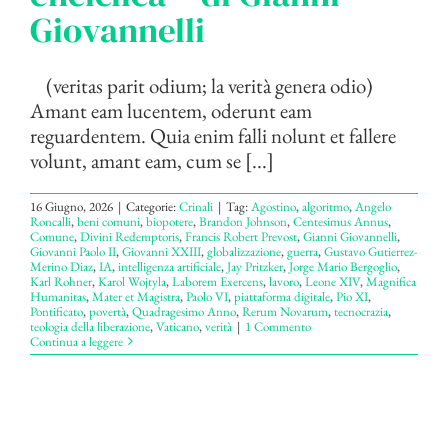
Giovannelli
(veritas parit odium; la verità genera odio)
Amant eam lucentem, oderunt eam
reguardentem. Quia enim falli nolunt et fallere
volunt, amant eam, cum se [...]
16 Giugno, 2026
|
Categorie:
Crinali
|
Tag:
Agostino
,
algoritmo
,
Angelo
Roncalli
,
beni comuni
,
biopotere
,
Brandon Johnson
,
Centesimus Annus
,
Comune
,
Divini Redemptoris
,
Francis Robert Prevost
,
Gianni Giovannelli
,
Giovanni Paolo II
,
Giovanni XXIII
,
globalizzazione
,
guerra
,
Gustavo Gutierrez-
Merino Diaz
,
IA
,
intelligenza artificiale
,
Jay Pritzker
,
Jorge Mario Bergoglio
,
Karl Rohner
,
Karol Wojtyla
,
Laborem Exercens
,
lavoro
,
Leone XIV
,
Magnifica
Humanitas
,
Mater et Magistra
,
Paolo VI
,
piattaforma digitale
,
Pio XI
,
Pontificato
,
povertà
,
Quadragesimo Anno
,
Rerum Novarum
,
tecnocrazia
,
teologia della liberazione
,
Vaticano
,
verità
|
1 Commento
Continua a leggere