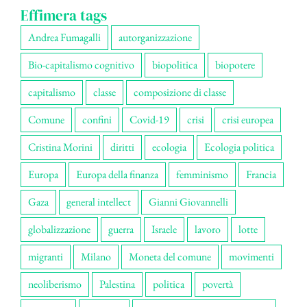
Effimera tags
Andrea Fumagalli
autorganizzazione
Bio-capitalismo cognitivo
biopolitica
biopotere
capitalismo
classe
composizione di classe
Comune
confini
Covid-19
crisi
crisi europea
Cristina Morini
diritti
ecologia
Ecologia politica
Europa
Europa della finanza
femminismo
Francia
Gaza
general intellect
Gianni Giovannelli
globalizzazione
guerra
Israele
lavoro
lotte
migranti
Milano
Moneta del comune
movimenti
neoliberismo
Palestina
politica
povertà