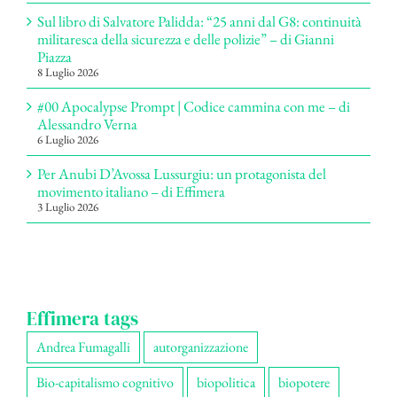
Sul libro di Salvatore Palidda: “25 anni dal G8: continuità
militaresca della sicurezza e delle polizie” – di Gianni
Piazza
8 Luglio 2026
#00 Apocalypse Prompt | Codice cammina con me – di
Alessandro Verna
6 Luglio 2026
Per Anubi D’Avossa Lussurgiu: un protagonista del
movimento italiano – di Effimera
3 Luglio 2026
Effimera tags
Andrea Fumagalli
autorganizzazione
Bio-capitalismo cognitivo
biopolitica
biopotere