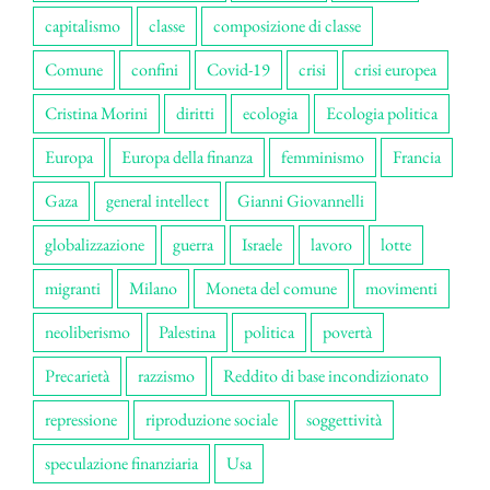
capitalismo
classe
composizione di classe
Comune
confini
Covid-19
crisi
crisi europea
Cristina Morini
diritti
ecologia
Ecologia politica
Europa
Europa della finanza
femminismo
Francia
Gaza
general intellect
Gianni Giovannelli
globalizzazione
guerra
Israele
lavoro
lotte
migranti
Milano
Moneta del comune
movimenti
neoliberismo
Palestina
politica
povertà
Precarietà
razzismo
Reddito di base incondizionato
repressione
riproduzione sociale
soggettività
speculazione finanziaria
Usa