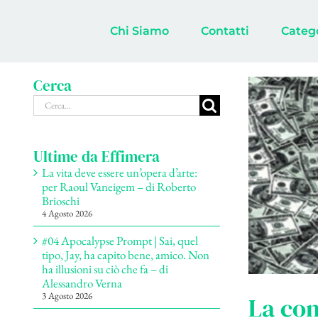
Salta
al
Chi Siamo
Contatti
Categ
contenuto
Cerca
Cerca
per:
Ultime da Effimera
La vita deve essere un’opera d’arte:
per Raoul Vaneigem – di Roberto
Brioschi
4 Agosto 2026
#04 Apocalypse Prompt | Sai, quel
tipo, Jay, ha capito bene, amico. Non
ha illusioni su ciò che fa – di
Alessandro Verna
3 Agosto 2026
La com