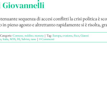
 Giovannelli
enuante sequenza di accesi conflitti la crisi politica è sc
in pieno agosto e altrettanto rapidamente si è risolta, grazi
Categorie:
Comune, reddito, moneta
|
Tag:
Europa
,
evasione
,
fisco
,
Gianni
o
,
Italia
,
M5S
,
Pd
,
Salvini
,
tasse
|
0 Commenti