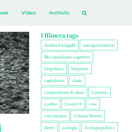
ook
Video
Archivio
Effimera tags
Andrea Fumagalli
autorganizzazione
Bio-capitalismo cognitivo
biopolitica
biopotere
capitalismo
classe
composizione di classe
Comune
confini
Covid-19
crisi
crisi europea
Cristina Morini
i
diritti
ecologia
Ecologia politica