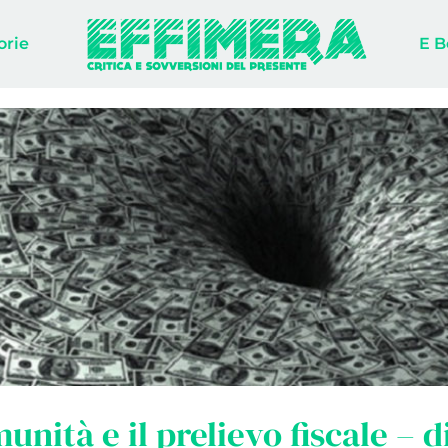
orie
E B
unità e il prelievo fiscale – d