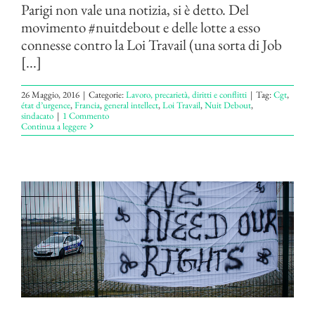
Parigi non vale una notizia, si è detto. Del
movimento #nuitdebout e delle lotte a esso
connesse contro la Loi Travail (una sorta di Job
[...]
26 Maggio, 2016
|
Categorie:
Lavoro, precarietà, diritti e conflitti
|
Tag:
Cgt
,
état d’urgence
,
Francia
,
general intellect
,
Loi Travail
,
Nuit Debout
,
sindacato
|
1 Commento
Continua a leggere