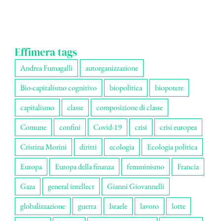
Effimera tags
Andrea Fumagalli
autorganizzazione
Bio-capitalismo cognitivo
biopolitica
biopotere
capitalismo
classe
composizione di classe
Comune
confini
Covid-19
crisi
crisi europea
Cristina Morini
diritti
ecologia
Ecologia politica
Europa
Europa della finanza
femminismo
Francia
Gaza
general intellect
Gianni Giovannelli
globalizzazione
guerra
Israele
lavoro
lotte