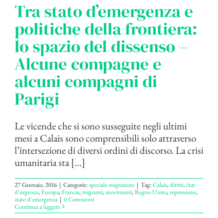
Tra stato d’emergenza e
politiche della frontiera:
lo spazio del dissenso –
Alcune compagne e
alcuni compagni di
Parigi
Le vicende che si sono susseguite negli ultimi
mesi a Calais sono comprensibili solo attraverso
l’intersezione di diversi ordini di discorso. La crisi
umanitaria sta [...]
27 Gennaio, 2016
|
Categorie:
speciale-migrazioni
|
Tag:
Calais
,
diritti
,
état
d’urgence
,
Europa
,
Francia
,
migranti
,
movimenti
,
Regno Unito
,
repressione
,
stato d'emergenza
|
0 Commenti
Continua a leggere