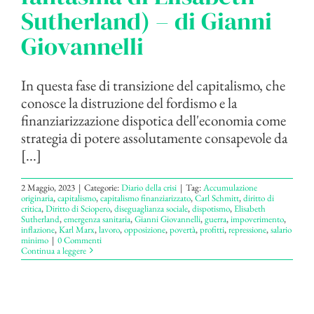
Sutherland) – di Gianni
Giovannelli
In questa fase di transizione del capitalismo, che
conosce la distruzione del fordismo e la
finanziarizzazione dispotica dell'economia come
strategia di potere assolutamente consapevole da
[...]
2 Maggio, 2023
|
Categorie:
Diario della crisi
|
Tag:
Accumulazione
originaria
,
capitalismo
,
capitalismo finanziarizzato
,
Carl Schmitt
,
diritto di
critica
,
Diritto di Sciopero
,
diseguaglianza sociale
,
dispotismo
,
Elisabeth
Sutherland
,
emergenza sanitaria
,
Gianni Giovannelli
,
guerra
,
impoverimento
,
inflazione
,
Karl Marx
,
lavoro
,
opposizione
,
povertà
,
profitti
,
repressione
,
salario
minimo
|
0 Commenti
Continua a leggere