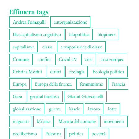
Effimera tags
Andrea Fumagalli
autorganizzazione
Bio-capitalismo cognitivo
biopolitica
biopotere
capitalismo
classe
composizione di classe
Comune
confini
Covid-19
crisi
crisi europea
Cristina Morini
diritti
ecologia
Ecologia politica
Europa
Europa della finanza
femminismo
Francia
Gaza
general intellect
Gianni Giovannelli
globalizzazione
guerra
Israele
lavoro
lotte
migranti
Milano
Moneta del comune
movimenti
neoliberismo
Palestina
politica
povertà