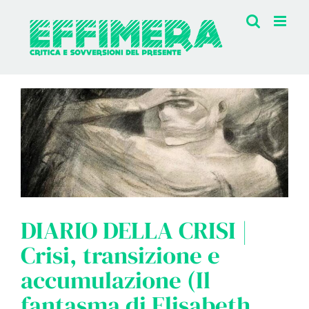
Salta
al
contenuto
DIARIO DELLA CRISI |
Crisi, transizione e
accumulazione (Il
fantasma di Elisabeth