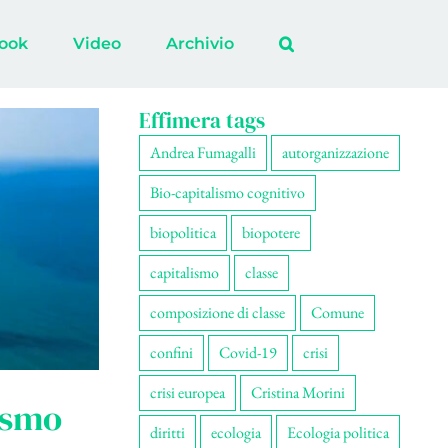
ook
Video
Archivio
Effimera tags
Andrea Fumagalli
autorganizzazione
Bio-capitalismo cognitivo
biopolitica
biopotere
capitalismo
classe
composizione di classe
Comune
confini
Covid-19
crisi
crisi europea
Cristina Morini
ismo
diritti
ecologia
Ecologia politica