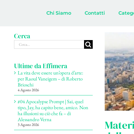
Salta
al
Chi Siamo
Contatti
Categ
contenuto
Cerca
Cerca
per:
Ultime da Effimera
La vita deve essere un’opera d’arte:
per Raoul Vaneigem – di Roberto
Brioschi
4 Agosto 2026
#04 Apocalypse Prompt | Sai, quel
tipo, Jay, ha capito bene, amico. Non
ha illusioni su ciò che fa – di
Alessandro Verna
Materi
3 Agosto 2026