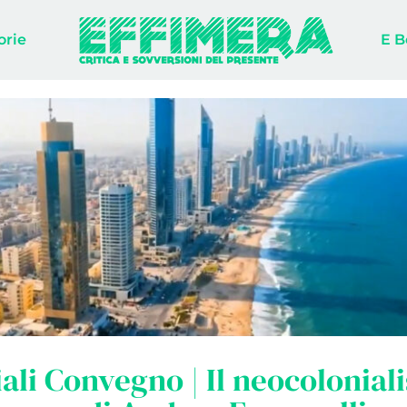
orie
E B
ali Convegno | Il neocolonial