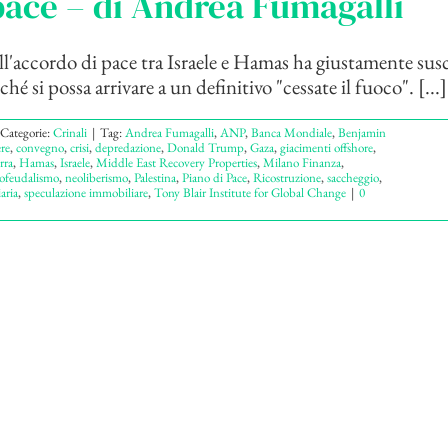
pace – di Andrea Fumagalli
l'accordo di pace tra Israele e Hamas ha giustamente sus
hé si possa arrivare a un definitivo "cessate il fuoco". [...]
Categorie:
Crinali
|
Tag:
Andrea Fumagalli
,
ANP
,
Banca Mondiale
,
Benjamin
re
,
convegno
,
crisi
,
depredazione
,
Donald Trump
,
Gaza
,
giacimenti offshore
,
rra
,
Hamas
,
Israele
,
Middle East Recovery Properties
,
Milano Finanza
,
ofeudalismo
,
neoliberismo
,
Palestina
,
Piano di Pace
,
Ricostruzione
,
saccheggio
,
aria
,
speculazione immobiliare
,
Tony Blair Institute for Global Change
|
0