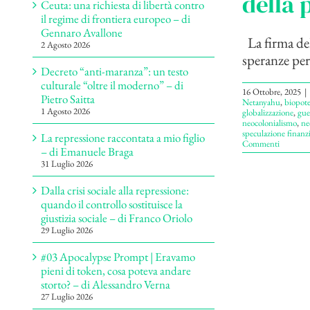
della 
Ceuta: una richiesta di libertà contro
il regime di frontiera europeo – di
Gennaro Avallone
La firma del
2 Agosto 2026
speranze perc
Decreto “anti-maranza”: un testo
culturale “oltre il moderno” – di
16 Ottobre, 2025
|
Pietro Saitta
Netanyahu
,
biopote
1 Agosto 2026
globalizzazione
,
gue
neocolonialismo
,
ne
speculazione finanzi
La repressione raccontata a mio figlio
Commenti
– di Emanuele Braga
31 Luglio 2026
Dalla crisi sociale alla repressione:
quando il controllo sostituisce la
giustizia sociale – di Franco Oriolo
29 Luglio 2026
#03 Apocalypse Prompt | Eravamo
pieni di token, cosa poteva andare
storto? – di Alessandro Verna
27 Luglio 2026