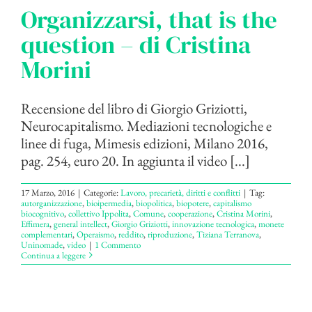
Organizzarsi, that is the
question – di Cristina
Morini
Recensione del libro di Giorgio Griziotti,
Neurocapitalismo. Mediazioni tecnologiche e
linee di fuga, Mimesis edizioni, Milano 2016,
pag. 254, euro 20. In aggiunta il video [...]
17 Marzo, 2016
|
Categorie:
Lavoro, precarietà, diritti e conflitti
|
Tag:
autorganizzazione
,
bioipermedia
,
biopolitica
,
biopotere
,
capitalismo
biocognitivo
,
collettivo Ippolita
,
Comune
,
cooperazione
,
Cristina Morini
,
Effimera
,
general intellect
,
Giorgio Griziotti
,
innovazione tecnologica
,
monete
complementari
,
Operaismo
,
reddito
,
riproduzione
,
Tiziana Terranova
,
Uninomade
,
video
|
1 Commento
Continua a leggere