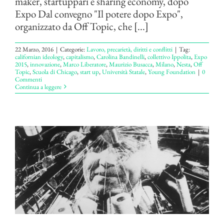
maker, startuppari e sharing economy, dopo
Expo Dal convegno "Il potere dopo Expo",
organizzato da Off Topic, che [...]
22 Marzo, 2016
|
Categorie:
Lavoro, precarietà, diritti e conflitti
|
Tag:
californian ideology
,
capitalismo
,
Carolina Bandinelli
,
collettivo Ippolita
,
Expo
2015
,
innovazione
,
Marco Liberatore
,
Maurizio Busacca
,
Milano
,
Nesta
,
Off
Topic
,
Scuola di Chicago
,
start up
,
Università Statale
,
Young Foundation
|
0
Commenti
Continua a leggere