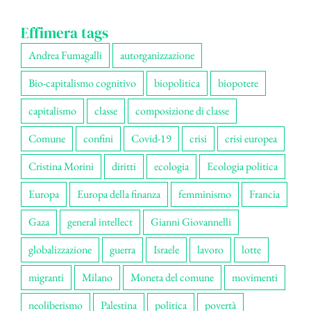
Effimera tags
Andrea Fumagalli
autorganizzazione
Bio-capitalismo cognitivo
biopolitica
biopotere
capitalismo
classe
composizione di classe
Comune
confini
Covid-19
crisi
crisi europea
Cristina Morini
diritti
ecologia
Ecologia politica
Europa
Europa della finanza
femminismo
Francia
Gaza
general intellect
Gianni Giovannelli
globalizzazione
guerra
Israele
lavoro
lotte
migranti
Milano
Moneta del comune
movimenti
neoliberismo
Palestina
politica
povertà