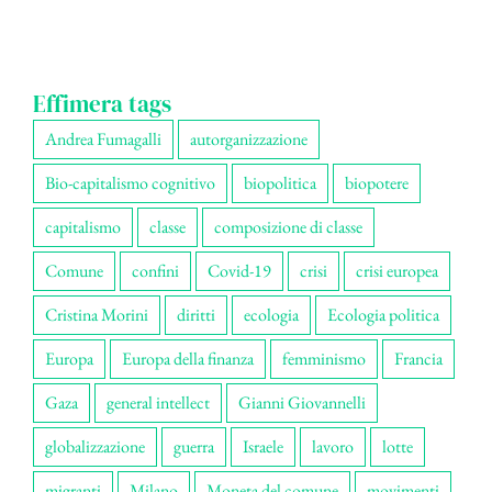
Effimera tags
Andrea Fumagalli
autorganizzazione
Bio-capitalismo cognitivo
biopolitica
biopotere
capitalismo
classe
composizione di classe
Comune
confini
Covid-19
crisi
crisi europea
Cristina Morini
diritti
ecologia
Ecologia politica
Europa
Europa della finanza
femminismo
Francia
Gaza
general intellect
Gianni Giovannelli
globalizzazione
guerra
Israele
lavoro
lotte
migranti
Milano
Moneta del comune
movimenti