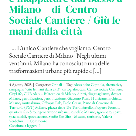
Milano – di Centro
Sociale Cantiere / Giù le
mani dalla città
… L’unico Cantiere che vogliamo, Centro
Sociale Cantiere di Milano Negli ultimi
vent’anni, Milano ha conosciuto una delle
trasformazioni urbane più rapide e [...]
4 Agosto, 2025
|
Categorie:
Crinali
|
Tag:
Alessandro Coppola
,
alternativa
,
campagna "Giù le mani dalla città"
,
cartografie
,
casa
,
Centro sociale Cantiere
,
CityLife
,
CURAlab – Politecnico di Milano
,
diritti
,
diseguaglianza
,
dossier
Milano
,
gentrification
,
gentrificazione
,
Giacomo Pozzi
,
Hurricane
,
inchiesta
,
Milano
,
mutualismo
,
Offtopic Lab
,
Paolo Grassi
,
Piano di Governo del
Territorio (PGT) Milano
,
piazza delle Tre Torri
,
Portello
,
Progetto Portello
,
quartiere San Siro
,
rigenerazione urbana
,
scandalo Milano
,
sgombero
,
spazi
,
spazi sociali
,
speculazione
,
Stadio San Siro - Meazza
,
territorio
,
Valeria
Verdolini
|
1 Commento
Continua a leggere