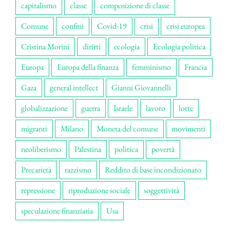
capitalismo
classe
composizione di classe
Comune
confini
Covid-19
crisi
crisi europea
Cristina Morini
diritti
ecologia
Ecologia politica
Europa
Europa della finanza
femminismo
Francia
Gaza
general intellect
Gianni Giovannelli
globalizzazione
guerra
Israele
lavoro
lotte
migranti
Milano
Moneta del comune
movimenti
neoliberismo
Palestina
politica
povertà
Precarietà
razzismo
Reddito di base incondizionato
repressione
riproduzione sociale
soggettività
speculazione finanziaria
Usa