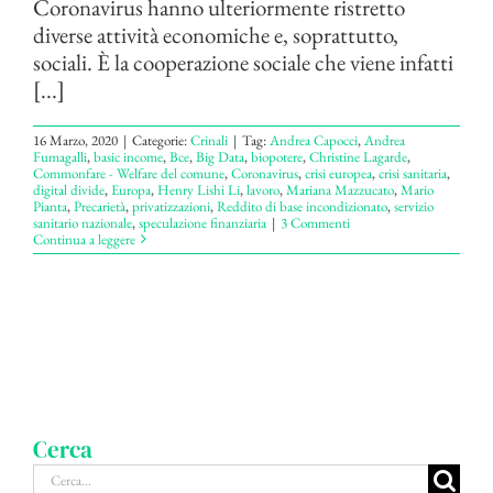
Coronavirus hanno ulteriormente ristretto
diverse attività economiche e, soprattutto,
sociali. È la cooperazione sociale che viene infatti
[...]
16 Marzo, 2020
|
Categorie:
Crinali
|
Tag:
Andrea Capocci
,
Andrea
Fumagalli
,
basic income
,
Bce
,
Big Data
,
biopotere
,
Christine Lagarde
,
Commonfare - Welfare del comune
,
Coronavirus
,
crisi europea
,
crisi sanitaria
,
digital divide
,
Europa
,
Henry Lishi Li
,
lavoro
,
Mariana Mazzucato
,
Mario
Pianta
,
Precarietà
,
privatizzazioni
,
Reddito di base incondizionato
,
servizio
sanitario nazionale
,
speculazione finanziaria
|
3 Commenti
Continua a leggere
Cerca
Cerca