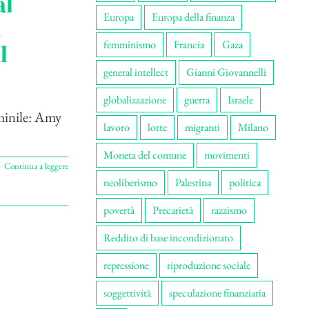
al
Europa
Europa della finanza
n
femminismo
Francia
Gaza
l
general intellect
Gianni Giovannelli
globalizzazione
guerra
Israele
mminile: Amy
lavoro
lotte
migranti
Milano
Moneta del comune
movimenti
Continua a leggere
neoliberismo
Palestina
politica
povertà
Precarietà
razzismo
Reddito di base incondizionato
repressione
riproduzione sociale
soggettività
speculazione finanziaria