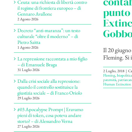
contab
Ceuta: una richiesta di libertà contro
il regime di frontiera europeo – di
punto 
Gennaro Avallone
Extinc
2 Agosto 2026
Gobb
Decreto “anti-maranza”: un testo
culturale “oltre il moderno” – di
Pietro Saitta
1 Agosto 2026
Il 20 giugno
Fleming. Si 
La repressione raccontata a mio figlio
– di Emanuele Braga
31 Luglio 2026
2 Luglio, 2018
|
Ca
Fleming
,
biopolitic
paternità
,
patriarcat
Dalla crisi sociale alla repressione:
Human Extinction
quando il controllo sostituisce la
giustizia sociale – di Franco Oriolo
29 Luglio 2026
#03 Apocalypse Prompt | Eravamo
pieni di token, cosa poteva andare
storto? – di Alessandro Verna
27 Luglio 2026