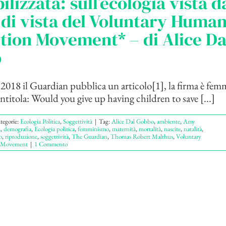
ilizzata: sull’ecologia vista d
di vista del Voluntary Huma
tion Movement* – di Alice Da
o
 2018 il Guardian pubblica un articolo[1], la firma è fe
intitola: Would you give up having children to save [...]
tegorie:
Ecologia Politica
,
Soggettività
|
Tag:
Alice Dal Gobbo
,
ambiente
,
Amy
a
,
demografia
,
Ecologia politica
,
femminismo
,
maternità
,
mortalità
,
nascite
,
natalità
,
o
,
riproduzione
,
soggettività
,
The Guardian
,
Thomas Robert Malthus
,
Voluntary
 Movement
|
1 Commento