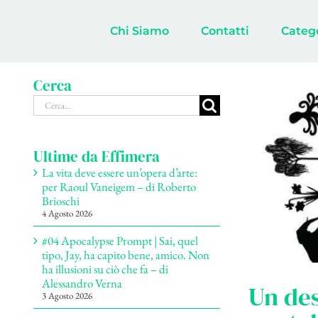
Salta
al
Chi Siamo
Contatti
Categ
contenuto
Cerca
Cerca
per:
Ultime da Effimera
La vita deve essere un’opera d’arte:
per Raoul Vaneigem – di Roberto
Brioschi
4 Agosto 2026
#04 Apocalypse Prompt | Sai, quel
tipo, Jay, ha capito bene, amico. Non
ha illusioni su ciò che fa – di
Alessandro Verna
Un des
3 Agosto 2026