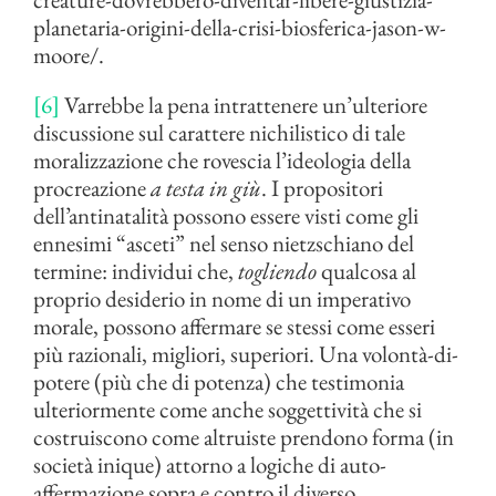
planetaria-origini-della-crisi-biosferica-jason-w-
moore/.
[6]
Varrebbe la pena intrattenere un’ulteriore
discussione sul carattere nichilistico di tale
moralizzazione che rovescia l’ideologia della
procreazione
a testa in giù
. I propositori
dell’antinatalità possono essere visti come gli
ennesimi “asceti” nel senso nietzschiano del
termine: individui che,
togliendo
qualcosa al
proprio desiderio in nome di un imperativo
morale, possono affermare se stessi come esseri
più razionali, migliori, superiori. Una volontà-di-
potere (più che di potenza) che testimonia
ulteriormente come anche soggettività che si
costruiscono come altruiste prendono forma (in
società inique) attorno a logiche di auto-
affermazione sopra e contro il diverso.