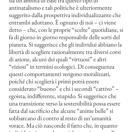
sia un’affinità di base tra questo tipo di
antinatalismo e tali politiche è ulteriormente
suggerito dalla prospettiva individualizzante che
entrambi adottano. È ognuno di noi – ci viene
detto – che, con le proprie “scelte” quotidiane, si
fa di giorno in giorno responsabile delle sorti del
pianeta. Si suggerisce che gli individui abbiano la
libertà di scegliere razionalmente tra diversi corsi
di azione, alcuni dei quali “virtuosi” e altri
“viziosi” in termini ecologici. Di conseguenza
questi comportamenti vengono moralizzati,
poiché chi sceglierà i primi potrà essere
considerato “buono” e chi i secondi “cattivo” –
egoista, indifferente, stupido. Si suggerisce che
una transizione verso la sostenibilità possa essere
fatta dal sacrificio che alcune “anime belle” si
sobbarcano di contro al resto di un’umanità
vorace. Ma ciò nasconde il fatto che, in quanto