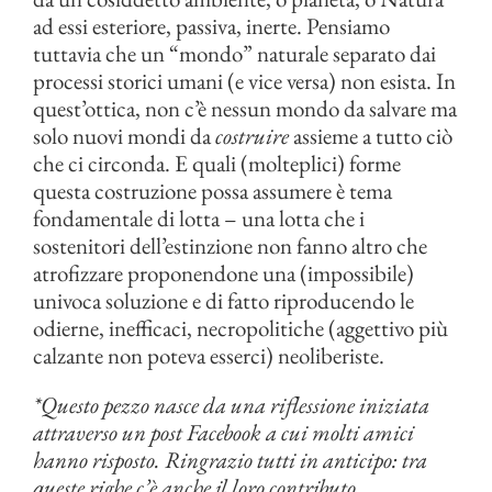
ad essi esteriore, passiva, inerte. Pensiamo
tuttavia che un “mondo” naturale separato dai
processi storici umani (e vice versa) non esista. In
quest’ottica, non c’è nessun mondo da salvare ma
solo nuovi mondi da
costruire
assieme a tutto ciò
che ci circonda. E quali (molteplici) forme
questa costruzione possa assumere è tema
fondamentale di lotta – una lotta che i
sostenitori dell’estinzione non fanno altro che
atrofizzare proponendone una (impossibile)
univoca soluzione e di fatto riproducendo le
odierne, inefficaci, necropolitiche (aggettivo più
calzante non poteva esserci) neoliberiste.
*Questo pezzo nasce da una riflessione iniziata
attraverso un post Facebook a cui molti amici
hanno risposto. Ringrazio tutti in anticipo: tra
queste righe c’è anche il loro contributo