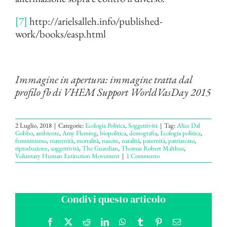
[7]
http://arielsalleh.info/published-
work/books/easp.html
Immagine in apertura: immagine tratta dal
profilo fb di VHEM
Support WorldVasDay 2015
2 Luglio, 2018
|
Categorie:
Ecologia Politica
,
Soggettività
|
Tag:
Alice Dal
Gobbo
,
ambiente
,
Amy Fleming
,
biopolitica
,
demografia
,
Ecologia politica
,
femminismo
,
maternità
,
mortalità
,
nascite
,
natalità
,
paternità
,
patriarcato
,
riproduzione
,
soggettività
,
The Guardian
,
Thomas Robert Malthus
,
Voluntary Human Extinction Movement
|
1 Commento
Condivi questo articolo
Facebook
X
Reddit
LinkedIn
WhatsApp
Tumblr
Pinterest
Email