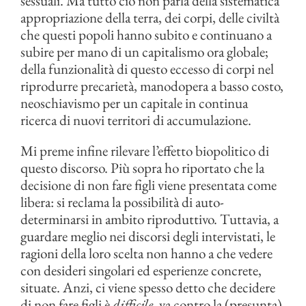
sessuali. Ma tutto ciò non parla della sistematica
appropriazione della terra, dei corpi, delle civiltà
che questi popoli hanno subito e continuano a
subire per mano di un capitalismo ora globale;
della funzionalità di questo eccesso di corpi nel
riprodurre precarietà, manodopera a basso costo,
neoschiavismo per un capitale in continua
ricerca di nuovi territori di accumulazione.
Mi preme infine rilevare l’effetto biopolitico di
questo discorso. Più sopra ho riportato che la
decisione di non fare figli viene presentata come
libera: si reclama la possibilità di auto-
determinarsi in ambito riproduttivo. Tuttavia, a
guardare meglio nei discorsi degli intervistati, le
ragioni della loro scelta non hanno a che vedere
con desideri singolari ed esperienze concrete,
situate. Anzi, ci viene spesso detto che decidere
di non fare figli è
difficile
, va contro la (presunta)