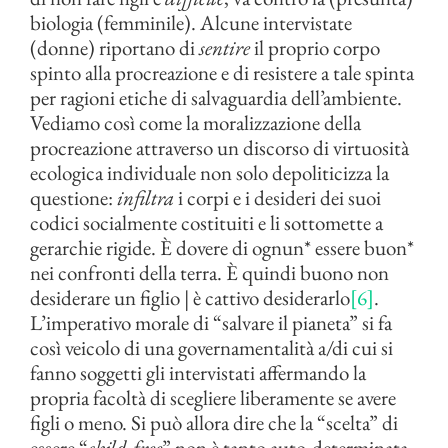
biologia (femminile). Alcune intervistate
(donne) riportano di
sentire
il proprio corpo
spinto alla procreazione e di resistere a tale spinta
per ragioni etiche di salvaguardia dell’ambiente.
Vediamo così come la moralizzazione della
procreazione attraverso un discorso di virtuosità
ecologica individuale non solo depoliticizza la
questione:
infiltra
i corpi e i desideri dei suoi
codici socialmente costituiti e li sottomette a
gerarchie rigide. È dovere di ognun* essere buon*
nei confronti della terra. È quindi buono non
desiderare un figlio | è cattivo desiderarlo
[6]
.
L’imperativo morale di “salvare il pianeta” si fa
così veicolo di una governamentalità a/di cui si
fanno soggetti gli intervistati affermando la
propria facoltà di scegliere liberamente se avere
figli o meno. Si può allora dire che la “scelta” di
essere “
child-free
” non è tanto auto-determinata