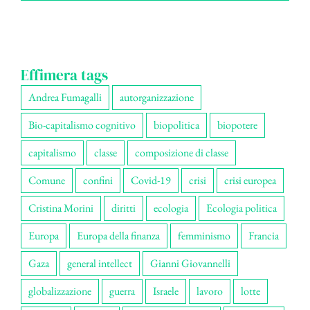
Effimera tags
Andrea Fumagalli
autorganizzazione
Bio-capitalismo cognitivo
biopolitica
biopotere
capitalismo
classe
composizione di classe
Comune
confini
Covid-19
crisi
crisi europea
Cristina Morini
diritti
ecologia
Ecologia politica
Europa
Europa della finanza
femminismo
Francia
Gaza
general intellect
Gianni Giovannelli
globalizzazione
guerra
Israele
lavoro
lotte