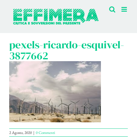
Salta
al
contenuto
pexels-ricardo-esquivel-
3877662
2 Agosto, 2020
|
0 Commenti