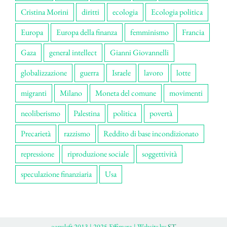
Cristina Morini
diritti
ecologia
Ecologia politica
Europa
Europa della finanza
femminismo
Francia
Gaza
general intellect
Gianni Giovannelli
globalizzazione
guerra
Israele
lavoro
lotte
migranti
Milano
Moneta del comune
movimenti
neoliberismo
Palestina
politica
povertà
Precarietà
razzismo
Reddito di base incondizionato
repressione
riproduzione sociale
soggettività
speculazione finanziaria
Usa
ɔopyleft 2013 | 2025 Effimera | Website by
ST