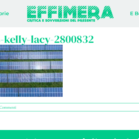
orie
E B
-kelly-lacy-2800832
 Commenti