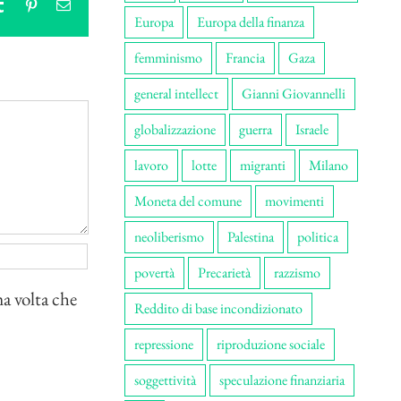
tsApp
Tumblr
Pinterest
Email
Europa
Europa della finanza
femminismo
Francia
Gaza
general intellect
Gianni Giovannelli
globalizzazione
guerra
Israele
lavoro
lotte
migranti
Milano
Moneta del comune
movimenti
neoliberismo
Palestina
politica
povertà
Precarietà
razzismo
ma volta che
Reddito di base incondizionato
repressione
riproduzione sociale
soggettività
speculazione finanziaria