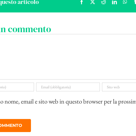
questo articolo
Facebook
X
Reddit
LinkedIn
Wha
 un commento
io nome, email e sito web in questo browser per la prossi