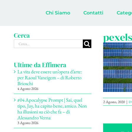
Salta
al
Chi Siamo
Contatti
Categ
contenuto
pexels
Cerca
Cerca
per:
Ultime da Effimera
La vita deve essere un’opera d’arte:
per Raoul Vaneigem – di Roberto
Brioschi
4 Agosto 2026
#04 Apocalypse Prompt | Sai, quel
2 Agosto, 2020
|
0
tipo, Jay, ha capito bene, amico. Non
ha illusioni su ciò che fa – di
Alessandro Verna
3 Agosto 2026