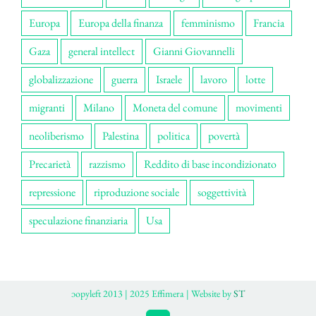
Europa
Europa della finanza
femminismo
Francia
Gaza
general intellect
Gianni Giovannelli
globalizzazione
guerra
Israele
lavoro
lotte
migranti
Milano
Moneta del comune
movimenti
neoliberismo
Palestina
politica
povertà
Precarietà
razzismo
Reddito di base incondizionato
repressione
riproduzione sociale
soggettività
speculazione finanziaria
Usa
ɔopyleft 2013 | 2025 Effimera | Website by
ST