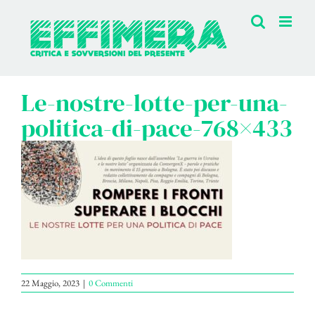
Salta
al
contenuto
Le-nostre-lotte-per-una-
politica-di-pace-768×433
22 Maggio, 2023
|
0 Commenti