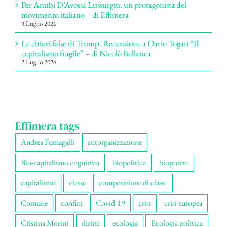
Per Anubi D’Avossa Lussurgiu: un protagonista del
movimento italiano – di Effimera
3 Luglio 2026
Le chiavi false di Trump. Recensione a Dario Togati “Il
capitalismo fragile” – di Nicolò Bellanca
2 Luglio 2026
Effimera tags
Andrea Fumagalli
autorganizzazione
Bio-capitalismo cognitivo
biopolitica
biopotere
capitalismo
classe
composizione di classe
Comune
confini
Covid-19
crisi
crisi europea
Cristina Morini
diritti
ecologia
Ecologia politica