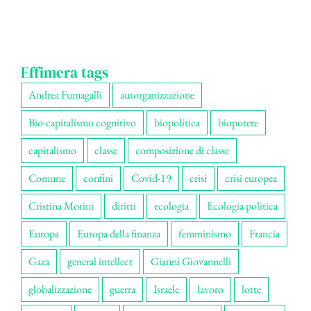
Effimera tags
Andrea Fumagalli
autorganizzazione
Bio-capitalismo cognitivo
biopolitica
biopotere
capitalismo
classe
composizione di classe
Comune
confini
Covid-19
crisi
crisi europea
Cristina Morini
diritti
ecologia
Ecologia politica
Europa
Europa della finanza
femminismo
Francia
Gaza
general intellect
Gianni Giovannelli
globalizzazione
guerra
Israele
lavoro
lotte