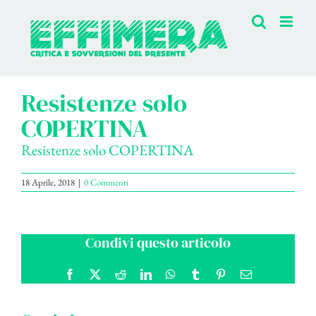
Salta
al
contenuto
Resistenze solo
COPERTINA
Resistenze solo COPERTINA
18 Aprile, 2018
|
0 Commenti
Condivi questo articolo
Facebook
X
Reddit
LinkedIn
WhatsApp
Tumblr
Pinterest
Email