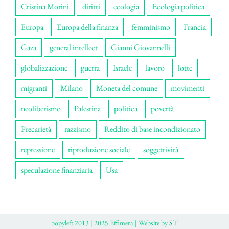
Cristina Morini
diritti
ecologia
Ecologia politica
Europa
Europa della finanza
femminismo
Francia
Gaza
general intellect
Gianni Giovannelli
globalizzazione
guerra
Israele
lavoro
lotte
migranti
Milano
Moneta del comune
movimenti
neoliberismo
Palestina
politica
povertà
Precarietà
razzismo
Reddito di base incondizionato
repressione
riproduzione sociale
soggettività
speculazione finanziaria
Usa
ɔopyleft 2013 | 2025 Effimera | Website by
ST