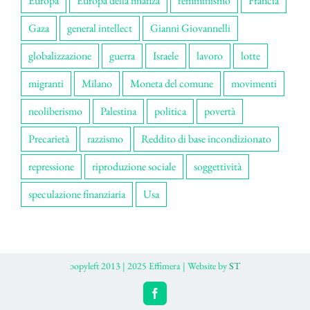
Europa
Europa della finanza
femminismo
Francia
Gaza
general intellect
Gianni Giovannelli
globalizzazione
guerra
Israele
lavoro
lotte
migranti
Milano
Moneta del comune
movimenti
neoliberismo
Palestina
politica
povertà
Precarietà
razzismo
Reddito di base incondizionato
repressione
riproduzione sociale
soggettività
speculazione finanziaria
Usa
ɔopyleft 2013 | 2025 Effimera | Website by
ST
Facebook