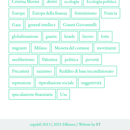
Cristina Morini
diritti
ecologia
Ecologia politica
Europa
Europa della finanza
femminismo
Francia
Gaza
general intellect
Gianni Giovannelli
globalizzazione
guerra
Israele
lavoro
lotte
migranti
Milano
Moneta del comune
movimenti
neoliberismo
Palestina
politica
povertà
Precarietà
razzismo
Reddito di base incondizionato
repressione
riproduzione sociale
soggettività
speculazione finanziaria
Usa
ɔopyleft 2013 | 2025 Effimera | Website by
ST