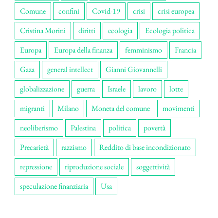
Comune
confini
Covid-19
crisi
crisi europea
Cristina Morini
diritti
ecologia
Ecologia politica
Europa
Europa della finanza
femminismo
Francia
Gaza
general intellect
Gianni Giovannelli
globalizzazione
guerra
Israele
lavoro
lotte
migranti
Milano
Moneta del comune
movimenti
neoliberismo
Palestina
politica
povertà
Precarietà
razzismo
Reddito di base incondizionato
repressione
riproduzione sociale
soggettività
speculazione finanziaria
Usa