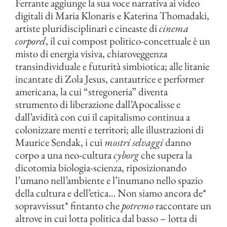
Ferrante aggiunge la sua voce narrativa ai video
digitali di Maria Klonaris e Katerina Thomadaki,
artiste pluridisciplinari e cineaste di
cinema
corporel
, il cui compost politico-concettuale è un
misto di energia visiva, chiaroveggenza
transindividuale e futurità simbiotica; alle litanie
incantate di Zola Jesus, cantautrice e performer
americana, la cui “stregoneria” diventa
strumento di liberazione dall’Apocalisse e
dall’avidità con cui il capitalismo continua a
colonizzare menti e territori; alle illustrazioni di
Maurice Sendak, i cui
mostri selvaggi
danno
corpo a una neo-cultura
cyborg
che supera la
dicotomia biologia-scienza, riposizionando
l’umano nell’ambiente e l’inumano nello spazio
della cultura e dell’etica… Non siamo ancora de*
sopravvissut* fintanto che
potremo
raccontare un
altrove in cui lotta politica dal basso – lotta di