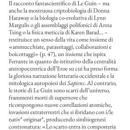
Il racconto fantascientifico di Le Guin – ma
anche la mostruosa criptobiologia di Donna
Haraway o la biologia co-evolutiva di Lynn
Margulis o gli assemblaggi polifonici di Anna
Tsing o la fisica meticcia di Karen Barad… –
restituisce un senso della vita come insieme di
«ammucchiate, parassitaggi, collaborazioni e
boicottaggi» (p. 47), un insieme che ispira
Ferrante in quanto de-istitutivo della centralità
antropocentrica dell’Eroe su cui ha preso forma
la gloriosa narrazione letteraria occidentale e la
mitologica autopoiesi dei
Sapiens
. Al contrario,
le storie di Le Guin sono scarti dell’universo,
frammenti morti di supernove che
ricompongono nuove costellazioni atomiche,
invasioni extraterrestri che si ibridano con i/le
nativ* originar*, producendo simbiogenesi
contronatura: «Lo scarto entra in composteria