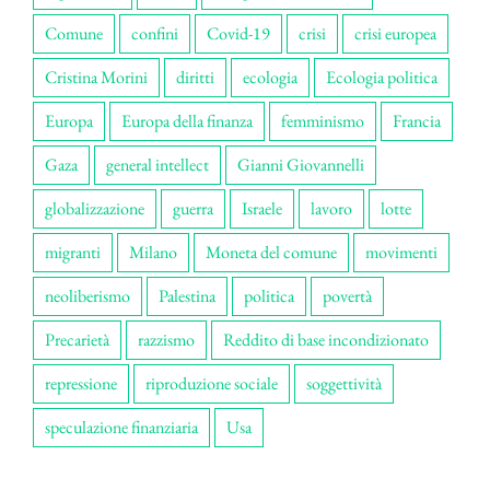
Comune
confini
Covid-19
crisi
crisi europea
Cristina Morini
diritti
ecologia
Ecologia politica
Europa
Europa della finanza
femminismo
Francia
Gaza
general intellect
Gianni Giovannelli
globalizzazione
guerra
Israele
lavoro
lotte
migranti
Milano
Moneta del comune
movimenti
neoliberismo
Palestina
politica
povertà
Precarietà
razzismo
Reddito di base incondizionato
repressione
riproduzione sociale
soggettività
speculazione finanziaria
Usa