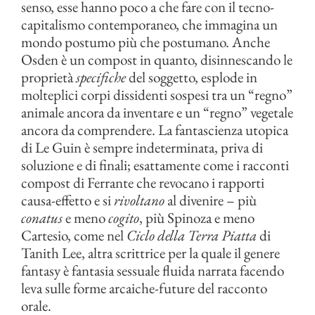
senso, esse hanno poco a che fare con il tecno-
capitalismo contemporaneo, che immagina un
mondo postumo più che postumano. Anche
Osden è un compost in quanto, disinnescando le
proprietà
specifiche
del soggetto, esplode in
molteplici corpi dissidenti sospesi tra un “regno”
animale ancora da inventare e un “regno” vegetale
ancora da comprendere. La fantascienza utopica
di Le Guin è sempre indeterminata, priva di
soluzione e di finali; esattamente come i racconti
compost di Ferrante che revocano i rapporti
causa-effetto e si
rivoltano
al divenire – più
conatus
e meno
cogito
, più Spinoza e meno
Cartesio, come nel
Ciclo della Terra Piatta
di
Tanith Lee, altra scrittrice per la quale il genere
fantasy è fantasia sessuale fluida narrata facendo
leva sulle forme arcaiche-future del racconto
orale.