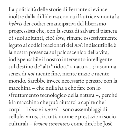
La politicità delle storie di Ferrante si evince
inoltre dalla diffidenza con cui l’autrice smonta la
hybris
dei codici emancipativi del liberismo
progressista che, con la scusa di salvare il pianeta
e i suoi abitanti, cioè
loro,
rimane ossessivamente
legato ai codici reazionari del
noi
: indiscutibile è
la nostra presenza sul palcoscenico della vita;
indispensabile il nostro intervento intelligente
sul destino de* altr* ridott* a natura…; insomma
senza di
noi
niente fine, niente inizio e niente
mondo. Sarebbe invece necessario pensare con la
macchina – che nulla ha a che fare con lo
sfruttamento tecnologico della natura –, perché
è la macchina che può aiutarci a capire che i
corpi – i
loro
e i
nostri –
sono assemblaggi di
cellule, virus, circuiti, norme e prestazioni socio-
culturali –
brown
commons
come direbbe Josè