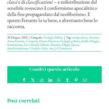
classi
e di
classificazioni
– e redistribuzione del
sensibile rovescino il conformismo apocalittico
della fine propagandato dal neoliberismo. E
questo Ferrante lo sa bene, e altrettanto bene lo
racconta.
20 Giugno, 2022
|
Categorie:
Ecologia Politica
|
Tag:
antispecismo
,
Antonia
Anna Ferrante
,
Compost
,
Donna Haraway
,
Ecologia politica
,
Emilio Maggio
,
femminismo
,
Luca Sossella Editore
,
Massimo Filippi
,
Queer
,
transfemminismo
,
Ursula le Guin
,
vita
|
0 Commenti
Condivi questo articolo
Facebook
X
Reddit
LinkedIn
WhatsApp
Tumblr
Pinterest
Email
Post correlati