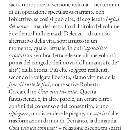
sacca ripropone in versione italiana – nei termini
di un’operazione speculativa-narrante con
l’obiettivo, se così si può dire, di cogliere la
logica
del senso
– ma, del resto, fin dal titolo del volume
è evidente l’influenza di Deleuze – di un uso
alternativo della vita, soprattutto in un
momento, quale l’attuale, in cui l’
apocalisse
capitalista
sembra dettare le sue ultime volontà
prima del congedo definitivo dell’umanità (e de*
altr*) dalla Storia. Più che soggetti resilienti,
secondo la vulgata liberista, siamo vittime della
fine di tutte le fini
, come scrive Roberto
Ciccarelli in
Una vita liberata
. Questa
fantascienza è, in altre parole, un errare oltre i
confini del consenso e del consentito; è uno
s/piegare
, un distendere le pieghe, un
aprirsi
alle
trasformazioni di mondi. Pertanto, la domanda
Cosa può un compost?
– relazione oscena tra scarti