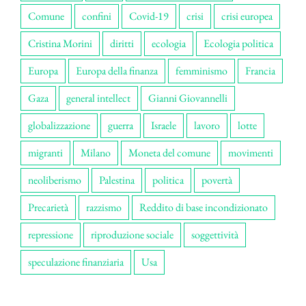
Comune
confini
Covid-19
crisi
crisi europea
Cristina Morini
diritti
ecologia
Ecologia politica
Europa
Europa della finanza
femminismo
Francia
Gaza
general intellect
Gianni Giovannelli
globalizzazione
guerra
Israele
lavoro
lotte
migranti
Milano
Moneta del comune
movimenti
neoliberismo
Palestina
politica
povertà
Precarietà
razzismo
Reddito di base incondizionato
repressione
riproduzione sociale
soggettività
speculazione finanziaria
Usa