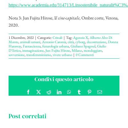
https://www.academia.edu/314713/Linsostenibile_naturalit%C3%
Nota 3: Jun Fujita Hirose, I
l cine-capitale
, Ombre corte, Verona,
2020.
1 Dicembre, 2022
|
Categorie:
Crinali
|
Tag:
Agenzia X
,
Alberto Abo Di
Monte
,
animali umani
,
Antonio Caronia
,
città
,
cyborg
,
decostruzione
,
Donna
Haraway
,
Fantascienza
,
futurologia urbana
,
Giuliano Spagnul
,
Giulio
D'Errico
,
immaginazione
,
Jun Fujita Hirose
,
Milano
,
mondeggiare
,
sovversione
,
transfemminismo
,
vivere urbano
|
0 Commenti
Condivi questo articolo
Facebook
X
Reddit
LinkedIn
WhatsApp
Tumblr
Pinterest
Email
Post correlati