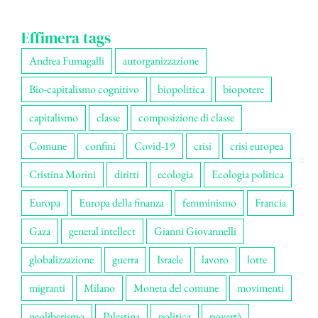
Effimera tags
Andrea Fumagalli
autorganizzazione
Bio-capitalismo cognitivo
biopolitica
biopotere
capitalismo
classe
composizione di classe
Comune
confini
Covid-19
crisi
crisi europea
Cristina Morini
diritti
ecologia
Ecologia politica
Europa
Europa della finanza
femminismo
Francia
Gaza
general intellect
Gianni Giovannelli
globalizzazione
guerra
Israele
lavoro
lotte
migranti
Milano
Moneta del comune
movimenti
neoliberismo
Palestina
politica
povertà