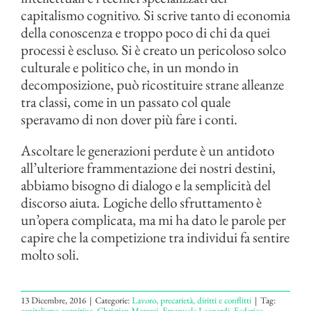
capitalismo cognitivo. Si scrive tanto di economia
della conoscenza e troppo poco di chi da quei
processi è escluso. Si è creato un pericoloso solco
culturale e politico che, in un mondo in
decomposizione, può ricostituire strane alleanze
tra classi, come in un passato col quale
speravamo di non dover più fare i conti.
Ascoltare le generazioni perdute è un antidoto
all’ulteriore frammentazione dei nostri destini,
abbiamo bisogno di dialogo e la semplicità del
discorso aiuta. Logiche dello sfruttamento è
un’opera complicata, ma mi ha dato le parole per
capire che la competizione tra individui fa sentire
molto soli.
13 Dicembre, 2016
|
Categorie:
Lavoro, precarietà, diritti e conflitti
|
Tag:
capitalismo cognitivo
,
Christian Marazzi
,
Emanuele Leonardi
,
Federico