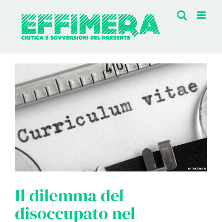
Salta
al
contenuto
Ingrandisci
immagine
Il dilemma del
disoccupato nel