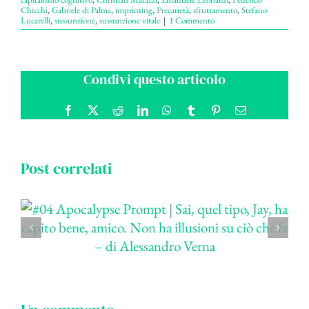
Chicchi
,
Gabriele di Palma
,
imprinting
,
Precarietà
,
sfruttamento
,
Stefano
Lucarelli
,
sussunzione
,
sussunzione vitale
|
1 Commento
Condivi questo articolo
Facebook
X
Reddit
LinkedIn
WhatsApp
Tumblr
Pinterest
Email
Post correlati